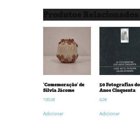
Produtos Relacionados
‘Comemoração’ de
50 Fotografias d
Sílvia Jácome
Anos Cinquenta
100,0
€
6,0
€
Adicionar
Adicionar