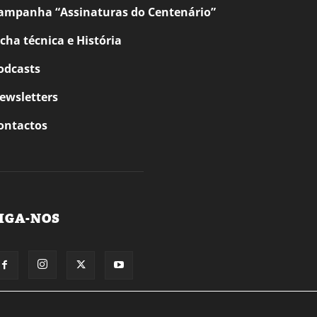
ampanha “Assinaturas do Centenário”
icha técnica e História
odcasts
ewsletters
ontactos
IGA-NOS