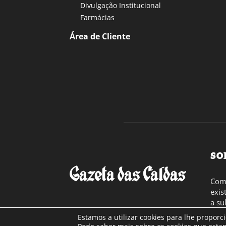
Divulgação Institucional
Farmácias
Área de Cliente
SO
Com 
exis
a su
toda
Estamos a utilizar cookies para lhe proporc
Cont