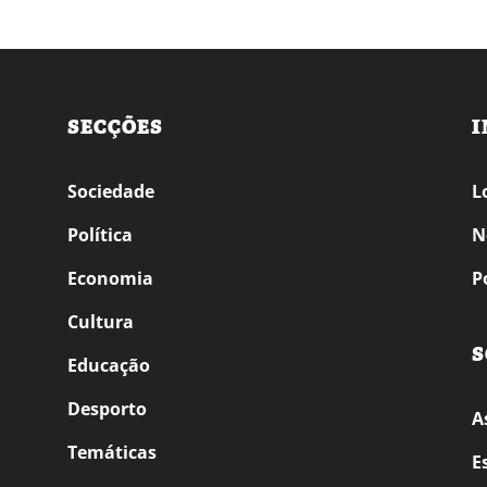
SECÇÕES
I
Sociedade
L
Política
N
Economia
P
Cultura
S
Educação
Desporto
A
Temáticas
E