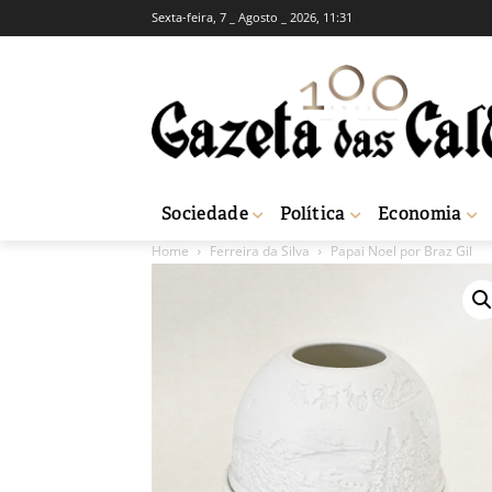
Sexta-feira, 7 _ Agosto _ 2026, 11:31
Sociedade
Política
Economia
Home
Ferreira da Silva
Papai Noel por Braz Gil