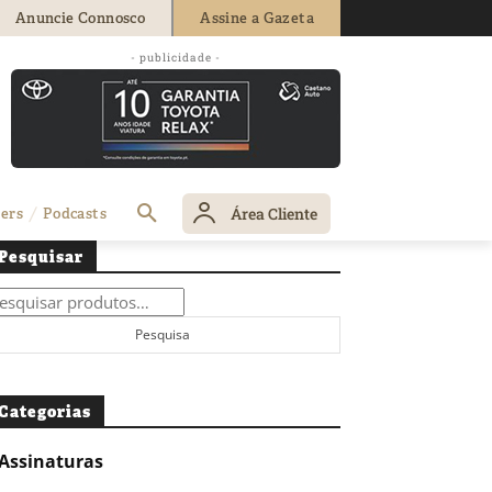
Anuncie Connosco
Assine a Gazeta
- publicidade -
Área Cliente
ers
Podcasts
Pesquisar
squisar
r:
Pesquisa
Categorias
Assinaturas