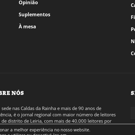
Opinião
C
Suplementos
F
À mesa
P
N
C
BRE NÓS
S
sede nas Caldas da Rainha e mais de 90 anos de
tência, é o jornal regional com maior número de leitores
l de distrito de Leiria, com mais de 40.000 leitores por
 a região Oeste. Jornal com distribuição em Portugal
ionar a melhor experiência no nosso website.
inental e assinatura online.