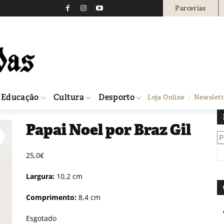
Parcerias
Educação
Cultura
Desporto
Loja Online
Newslett
Papai Noel por Braz Gil
Pe
po
25,0
€
Largura:
10,2 cm
Comprimento:
8,4 cm
Esgotado