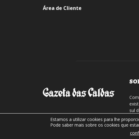
Área de Cliente
SO
Com 
exis
sul 
regi
Estamos a utilizar cookies para lhe proporc
assi
Pode saber mais sobre os cookies que estam
conf