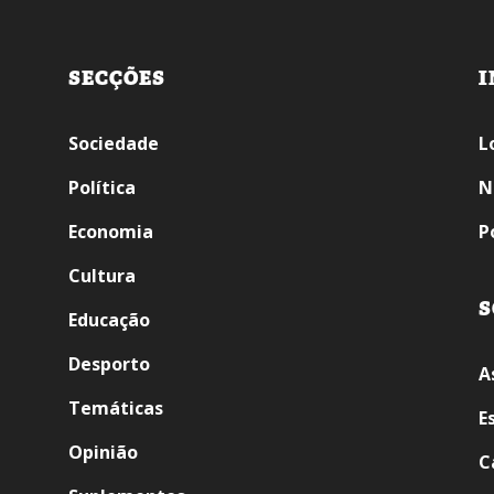
SECÇÕES
I
Sociedade
L
Política
N
Economia
P
Cultura
S
Educação
Desporto
A
Temáticas
E
Opinião
C