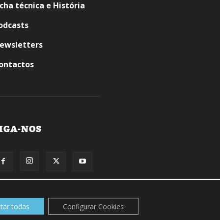
icha técnica e História
odcasts
ewsletters
ontactos
IGA-NOS
itar todas
Configurar Cookies