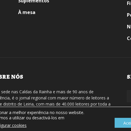
Suplementos
F
À mesa
P
N
C
BRE NÓS
S
sede nas Caldas da Rainha e mais de 90 anos de
tência, é o jornal regional com maior número de leitores a
de distrito de Leiria, com mais de 40.000 leitores por toda a
ão Oeste. Jornal com distribuição em Portugal Continental e
ionar a melhor experiência no nosso website.
natura online.
os a utilizar ou desactivá-los em
Ace
igurar cookies