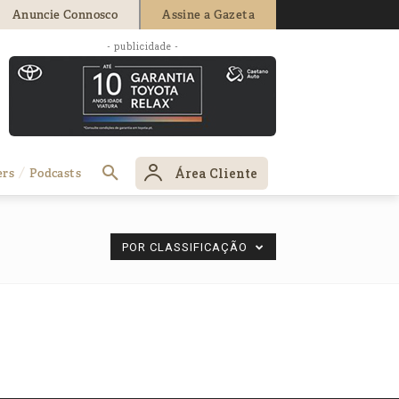
Anuncie Connosco
Assine a Gazeta
- publicidade -
Área Cliente
ers
Podcasts
POR CLASSIFICAÇÃO