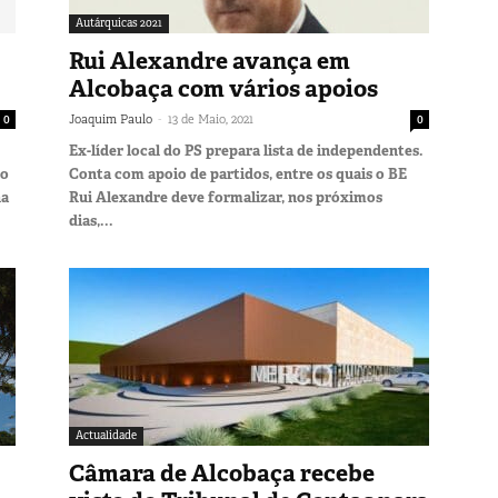
Autárquicas 2021
Rui Alexandre avança em
Alcobaça com vários apoios
-
0
Joaquim Paulo
13 de Maio, 2021
0
Ex-líder local do PS prepara lista de independentes.
do
Conta com apoio de partidos, entre os quais o BE
na
Rui Alexandre deve formalizar, nos próximos
dias,...
Actualidade
Câmara de Alcobaça recebe