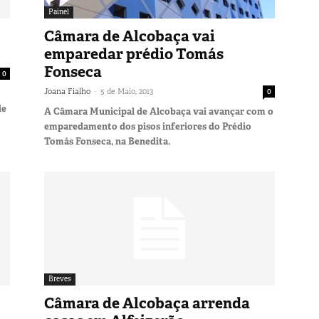
Painel
Câmara de Alcobaça vai
emparedar prédio Tomás
Fonseca
0
-
Joana Fialho
5 de Maio, 2013
0
de
A Câmara Municipal de Alcobaça vai avançar com o
emparedamento dos pisos inferiores do Prédio
Tomás Fonseca, na Benedita.
Breves
Câmara de Alcobaça arrenda