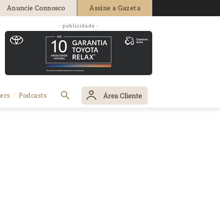
Anuncie Connosco
Assine a Gazeta
- publicidade -
Área Cliente
ers
Podcasts