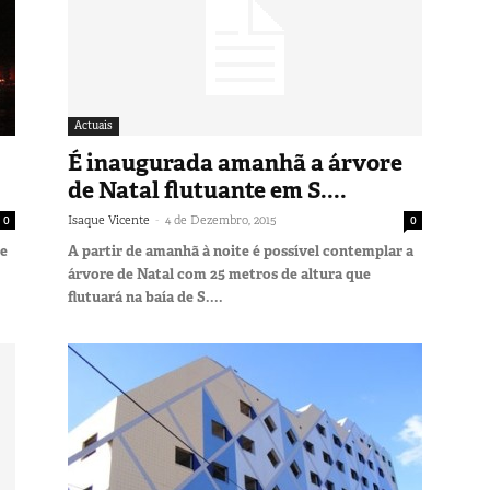
Actuais
É inaugurada amanhã a árvore
de Natal flutuante em S....
-
0
Isaque Vicente
4 de Dezembro, 2015
0
de
A partir de amanhã à noite é possível contemplar a
árvore de Natal com 25 metros de altura que
flutuará na baía de S....