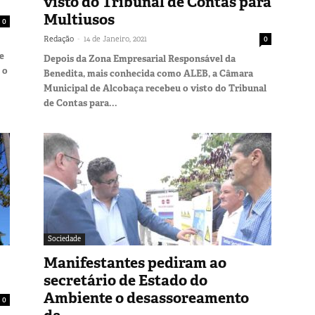
visto do Tribunal de Contas para
Multiusos
0
-
Redação
14 de Janeiro, 2021
0
e
Depois da Zona Empresarial Responsável da
 o
Benedita, mais conhecida como ALEB, a Câmara
Municipal de Alcobaça recebeu o visto do Tribunal
de Contas para...
Sociedade
Manifestantes pediram ao
secretário de Estado do
Ambiente o desassoreamento
0