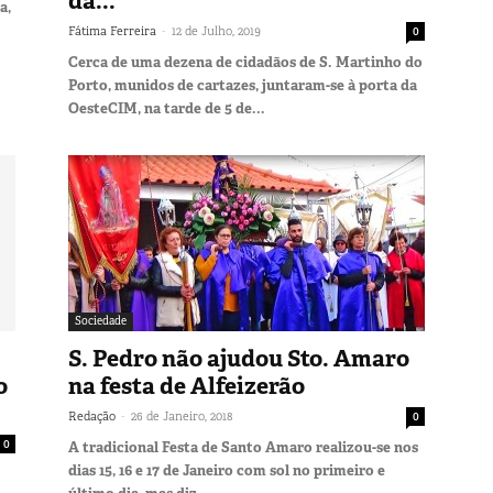
da...
a,
-
Fátima Ferreira
12 de Julho, 2019
0
Cerca de uma dezena de cidadãos de S. Martinho do
Porto, munidos de cartazes, juntaram-se à porta da
OesteCIM, na tarde de 5 de...
Sociedade
S. Pedro não ajudou Sto. Amaro
o
na festa de Alfeizerão
-
Redação
26 de Janeiro, 2018
0
0
A tradicional Festa de Santo Amaro realizou-se nos
dias 15, 16 e 17 de Janeiro com sol no primeiro e