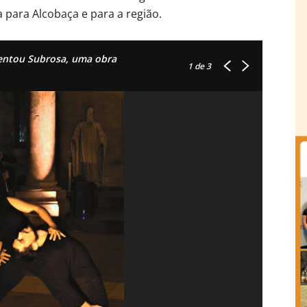
 para Alcobaça e para a região.
entou Subrosa, uma obra
1
de 3