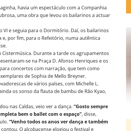
Laginha, havia um espectáculo com a Companhia
brosa, uma obra que levou os bailarinos a actuar
VI e seguia para o Dormitório. Daí, os bailarinos
 e, por fim, para o Refeitório, numa autêntica
nse.
o Cistermúsica. Durante a tarde os agrupamentos
esentaram-se na Praça D. Afonso Henriques e os
para concertos com narração, que tem como
xemplares de Sophia de Mello Breyner.
adorescas de vários países, com Michelle L.
inda os sonso da flauta de bambu de Rão Kyao,
dou nas Caldas, veio ver a dança.
“Gosto sempre
ompleta bem o ballet com o espaço”
, disse,
ulo.
“Venho todos os anos ver dança e também
, contou. O alcobacense elogiou o festival e