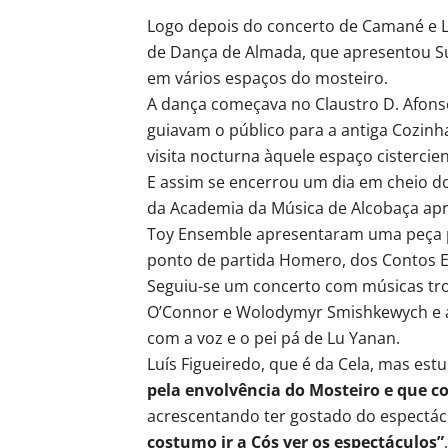
Logo depois do concerto de Camané e 
de Dança de Almada, que apresentou Su
em vários espaços do mosteiro.
A dança começava no Claustro D. Afonso 
guiavam o público para a antiga Cozinha
visita nocturna àquele espaço cistercie
E assim se encerrou um dia em cheio d
da Academia da Música de Alcobaça apr
Toy Ensemble apresentaram uma peça 
ponto de partida Homero, dos Contos E
Seguiu-se um concerto com músicas trov
O’Connor e Wolodymyr Smishkewych e a
com a voz e o pei pá de Lu Yanan.
Luís Figueiredo, que é da Cela, mas estu
pela envolvência do Mosteiro e que c
acrescentando ter gostado do espectác
costumo ir a Cós ver os espectáculos”