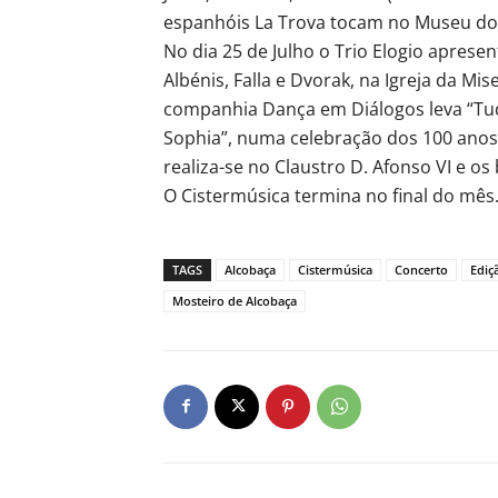
espanhóis La Trova tocam no Museu do V
No dia 25 de Julho o Trio Elogio aprese
Albénis, Falla e Dvorak, na Igreja da Mi
companhia Dança em Diálogos leva “Tu
Sophia”, numa celebração dos 100 anos
realiza-se no Claustro D. Afonso VI e os
O Cistermúsica termina no final do mês
TAGS
Alcobaça
Cistermúsica
Concerto
Ediç
Mosteiro de Alcobaça