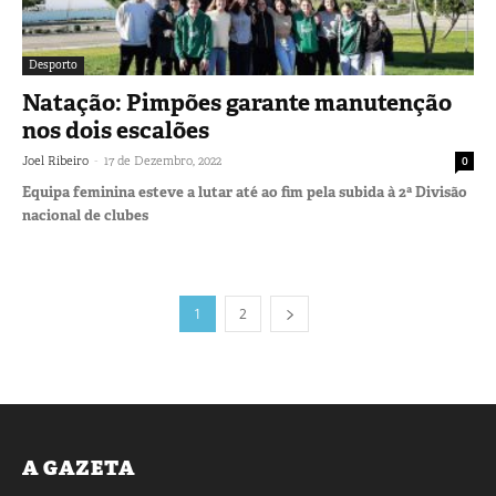
Desporto
Natação: Pimpões garante manutenção
nos dois escalões
-
Joel Ribeiro
17 de Dezembro, 2022
0
Equipa feminina esteve a lutar até ao fim pela subida à 2ª Divisão
nacional de clubes
1
2
A GAZETA