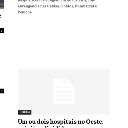
Resposta serve a região Sul do distrito, com
abrangência nas Caldas, Óbidos, Bombarral e
Peniche
e
0
0
Política
Um ou dois hospitais no Oeste,