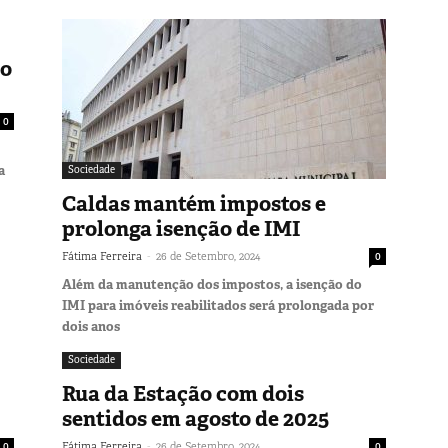
no
0
a
Sociedade
Caldas mantém impostos e
prolonga isenção de IMI
-
Fátima Ferreira
26 de Setembro, 2024
0
Além da manutenção dos impostos, a isenção do
IMI para imóveis reabilitados será prolongada por
dois anos
Sociedade
Rua da Estação com dois
sentidos em agosto de 2025
-
0
Fátima Ferreira
26 de Setembro, 2024
0