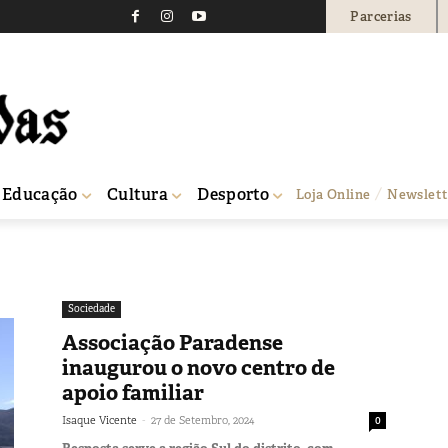
Parcerias
Educação
Cultura
Desporto
Loja Online
Newslett
Sociedade
Associação Paradense
inaugurou o novo centro de
apoio familiar
-
Isaque Vicente
27 de Setembro, 2024
0