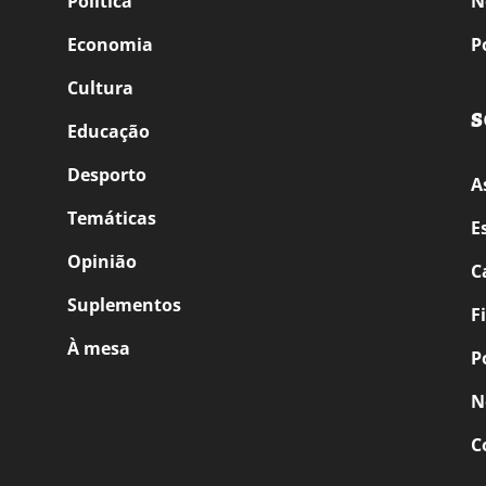
Política
N
Economia
P
Cultura
S
Educação
Desporto
A
Temáticas
E
Opinião
C
Suplementos
F
À mesa
P
N
C