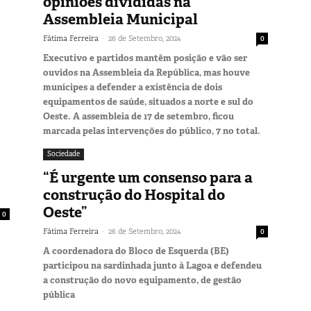
opiniões divididas na
Assembleia Municipal
-
Fátima Ferreira
26 de Setembro, 2024
0
Executivo e partidos mantêm posição e vão ser
ouvidos na Assembleia da República, mas houve
munícipes a defender a existência de dois
equipamentos de saúde, situados a norte e sul do
Oeste. A assembleia de 17 de setembro, ficou
marcada pelas intervenções do público, 7 no total.
Sociedade
“É urgente um consenso para a
construção do Hospital do
Oeste”
0
-
Fátima Ferreira
26 de Setembro, 2024
0
A coordenadora do Bloco de Esquerda (BE)
participou na sardinhada junto à Lagoa e defendeu
a construção do novo equipamento, de gestão
pública