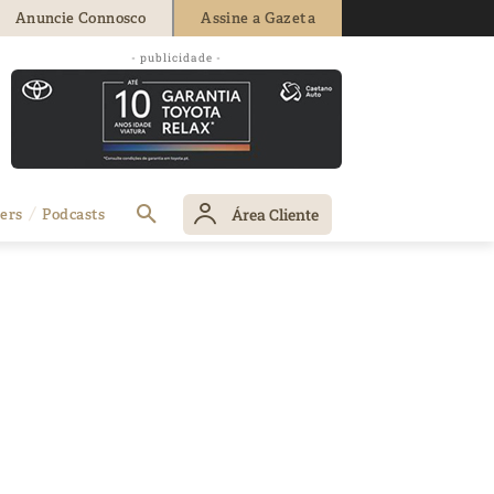
Anuncie Connosco
Assine a Gazeta
- publicidade -
Área Cliente
ers
Podcasts