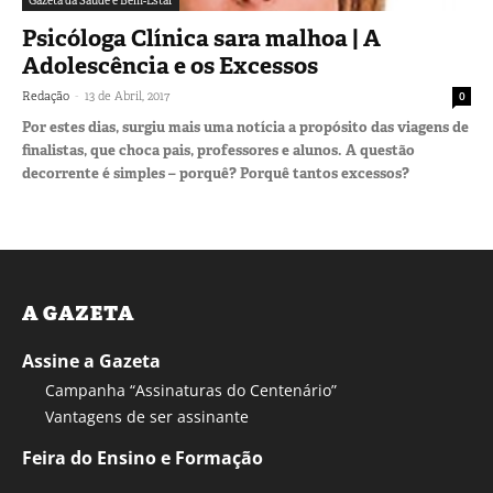
Gazeta da Saúde e Bem-Estar
Psicóloga Clínica sara malhoa | A
Adolescência e os Excessos
-
Redação
13 de Abril, 2017
0
Por estes dias, surgiu mais uma notícia a propósito das viagens de
finalistas, que choca pais, professores e alunos. A questão
decorrente é simples – porquê? Porquê tantos excessos?
A GAZETA
Assine a Gazeta
Campanha “Assinaturas do Centenário”
Vantagens de ser assinante
Feira do Ensino e Formação