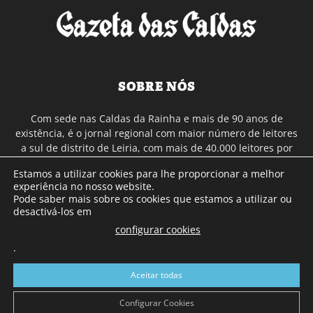
SOBRE NÓS
Com sede nas Caldas da Rainha e mais de 90 anos de
existência, é o jornal regional com maior número de leitores
a sul de distrito de Leiria, com mais de 40.000 leitores por
toda a região Oeste. Jornal com distribuição em Portugal
Estamos a utilizar cookies para lhe proporcionar a melhor
Continental e assinatura online.
experiência no nosso website.
Pode saber mais sobre os cookies que estamos a utilizar ou
desactivá-los em
SIGA-NOS
configurar cookies
.
Aceitar todas
Configurar Cookies
© Gazeta das Caldas - 2026