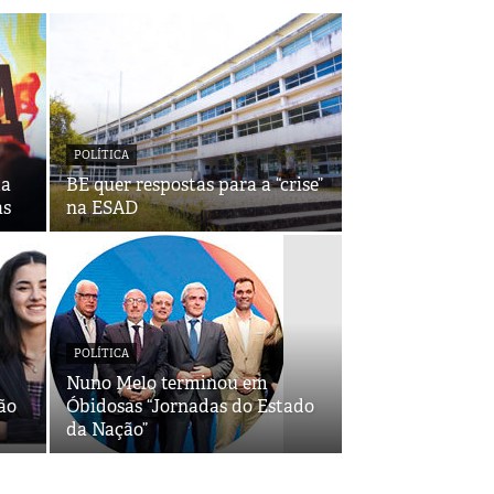
POLÍTICA
ma
BE quer respostas para a “crise”
as
na ESAD
POLÍTICA
Nuno Melo terminou em
ão
Óbidosas “Jornadas do Estado
da Nação”