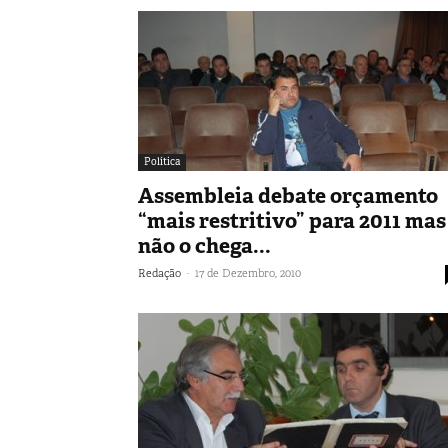
Política
Assembleia debate orçamento
“mais restritivo” para 2011 mas
não o chega...
-
Redação
17 de Dezembro, 2010