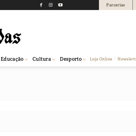
Parcerias
Educação
Cultura
Desporto
Loja Online
Newslett
cipativo, assembleia, gestão, municípi