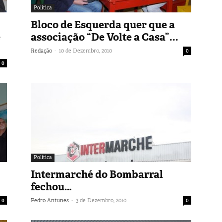
Política
Bloco de Esquerda quer que a
e
associação “De Volte a Casa”...
-
Redação
10 de Dezembro, 2010
0
0
Política
Intermarché do Bombarral
fechou…
-
0
Pedro Antunes
3 de Dezembro, 2010
0