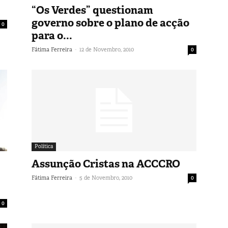
“Os Verdes” questionam
governo sobre o plano de acção
0
para o...
-
Fátima Ferreira
12 de Novembro, 2010
0
Política
Assunção Cristas na ACCCRO
-
Fátima Ferreira
5 de Novembro, 2010
0
0