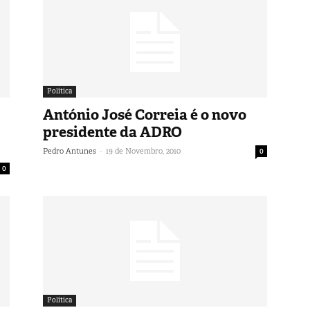
Política
António José Correia é o novo
presidente da ADRO
-
Pedro Antunes
19 de Novembro, 2010
0
0
Política