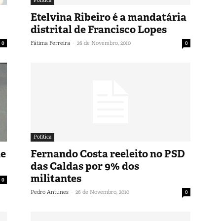
Política
Etelvina Ribeiro é a mandatária
distrital de Francisco Lopes
-
0
Fátima Ferreira
26 de Novembro, 2010
0
Política
ue
Fernando Costa reeleito no PSD
das Caldas por 9% dos
militantes
0
-
Pedro Antunes
26 de Novembro, 2010
0