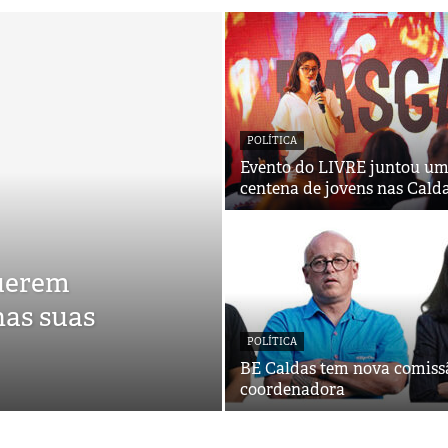
POLÍTICA
Evento do LIVRE juntou u
centena de jovens nas Cald
querem
as suas
POLÍTICA
BE Caldas tem nova comiss
coordenadora