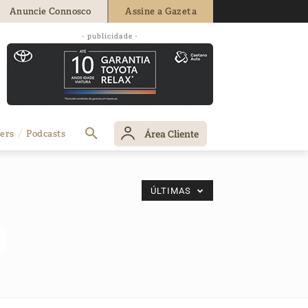
Anuncie Connosco
Assine a Gazeta
- publicidade -
Área Cliente
ers
Podcasts
ÚLTIMAS
o