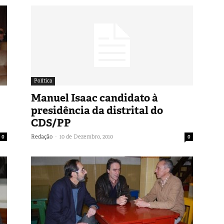
Política
Manuel Isaac candidato à
presidência da distrital do
CDS/PP
-
0
Redação
10 de Dezembro, 2010
0