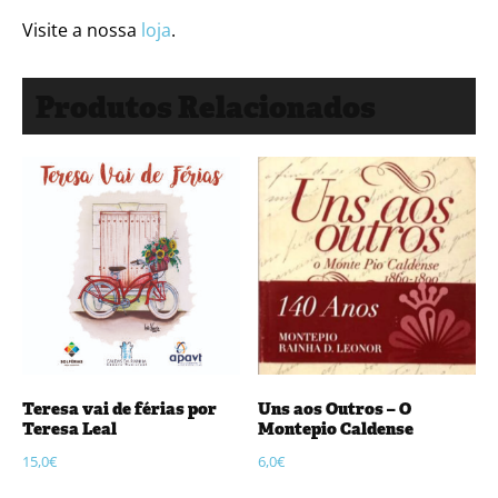
Visite a nossa
loja
.
Produtos Relacionados
Teresa vai de férias por
Uns aos Outros – O
Teresa Leal
Montepio Caldense
15,0
€
6,0
€