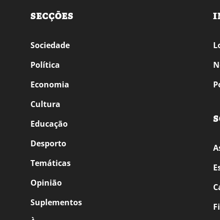
SECÇÕES
I
Sociedade
L
Política
N
Economia
P
Cultura
S
Educação
Desporto
A
Temáticas
E
Opinião
C
Suplementos
F