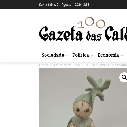
Sexta-feira, 7 _ Agosto _ 2026, 3:53
Sociedade
Política
Economia
Home
Ferreira da Silva
Miúda Algas por Ana Sobr