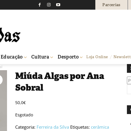
Parcerias
Educação
Cultura
Desporto
Loja Online
Newslett
al
Miúda Algas por Ana
Pe
Sobral
po
50,0
€
Esgotado
Categoria:
Ferreira da Silva
Etiquetas:
cerâmica