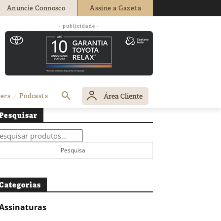
Anuncie Connosco
Assine a Gazeta
- publicidade -
Área Cliente
ers
Podcasts
Pesquisar
squisar
r:
Pesquisa
Categorias
Assinaturas