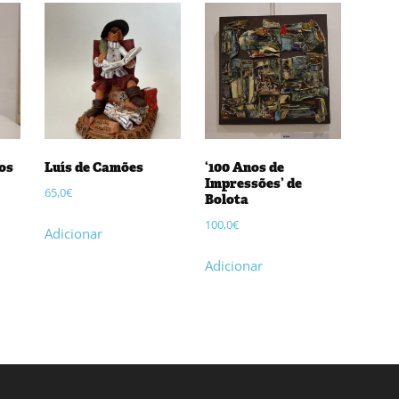
los
Luís de Camões
‘100 Anos de
Impressões’ de
65,0
€
Bolota
100,0
€
Adicionar
Adicionar