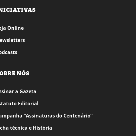
NICIATIVAS
oja Online
ewsletters
odcasts
OBRE NÓS
ssinar a Gazeta
statuto Editorial
ampanha “Assinaturas do Centenário”
icha técnica e História