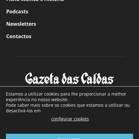
Podcasts
Newsletters
Contactos
Estamos a utilizar cookies para lhe proporcionar a melhor
experiência no nosso website.
Pode saber mais sobre os cookies que estamos a utilizar ou
SOBRE NÓS
desactivá-los em
configurar cookies
Com sede nas Caldas da Rainha e mais de 90 anos de
.
existência, é o jornal regional com maior número de leitores
a sul de distrito de Leiria, com mais de 40.000 leitores por
Aceitar todas