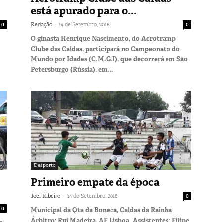
está apurado para o...
-
0
Redação
14 de Setembro, 2018
0
O ginasta Henrique Nascimento, do Acrotramp
Clube das Caldas, participará no Campeonato do
Mundo por Idades (C.M.G.I), que decorrerá em São
Petersburgo (Rússia), em...
Desporto
Primeiro empate da época
-
Joel Ribeiro
14 de Setembro, 2018
0
0
Municipal da Qta da Boneca, Caldas da Rainha
Árbitro: Rui Madeira, AF Lisboa. Assistentes: Filipe