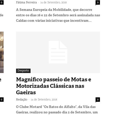
-
0
Fátima Ferreira
14 de Setembro, 2018
0
A Semana Europeia da Mobilidade, que decorre
 de
entre os dias 16 e 22 de Setembro será assinalada nas
Caldas com várias iniciativas que incentivam...
Desporto
e
Magnifico passeio de Motas e
Motorizadas Clássicas nas
Gaeiras
-
0
Redação
14 de Setembro, 2018
0
O Clube Motard “Os Ratos do Alfalto”, da Vila das
Gaeiras, realizou no passado dia 2 de Setembro, um