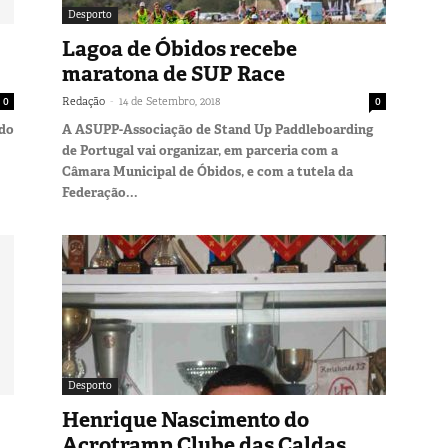
Desporto
Lagoa de Óbidos recebe
maratona de SUP Race
-
0
Redação
14 de Setembro, 2018
0
 do
A ASUPP-Associação de Stand Up Paddleboarding
de Portugal vai organizar, em parceria com a
Câmara Municipal de Óbidos, e com a tutela da
Federação...
Desporto
Henrique Nascimento do
Acrotramp Clube das Caldas