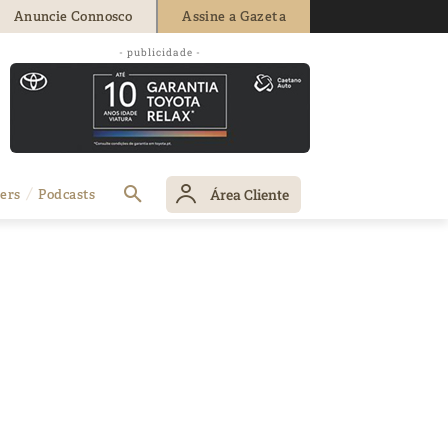
Anuncie Connosco
Assine a Gazeta
- publicidade -
Área Cliente
ers
Podcasts