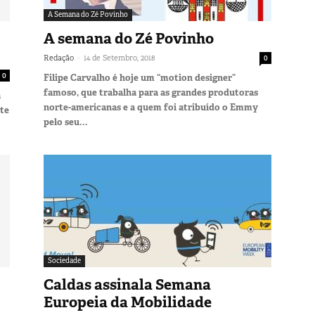
A Semana do Zé Povinho
A semana do Zé Povinho
-
Redação
14 de Setembro, 2018
0
0
Filipe Carvalho é hoje um “motion designer”
famoso, que trabalha para as grandes produtoras
a
norte-americanas e a quem foi atribuído o Emmy
ste
pelo seu...
Sociedade
Caldas assinala Semana
Europeia da Mobilidade