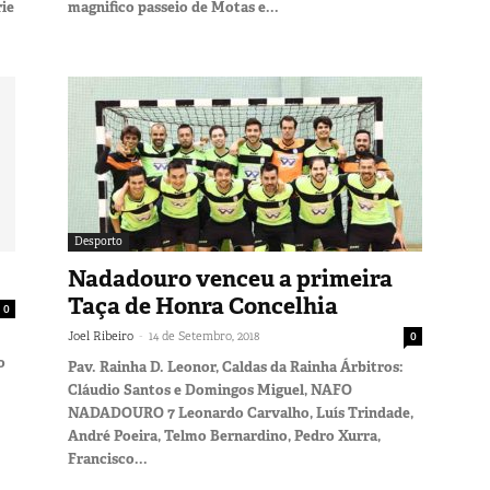
rie
magnifico passeio de Motas e...
Desporto
Nadadouro venceu a primeira
Taça de Honra Concelhia
0
-
Joel Ribeiro
14 de Setembro, 2018
0
o
Pav. Rainha D. Leonor, Caldas da Rainha Árbitros:
Cláudio Santos e Domingos Miguel, NAFO
NADADOURO 7 Leonardo Carvalho, Luís Trindade,
André Poeira, Telmo Bernardino, Pedro Xurra,
Francisco...