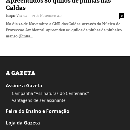
Apreendidos 80 quilos de pinhas nas
Caldas
-
Isaque Vicente
29 de Novembro, 2019
0
No dia 24 de Novembro a GNR das Caldas, através do Núcleo de
Protecção Ambiental, apreendeu 80 quilos de pinhas de pinheiro
manso (Pinus...
A GAZETA
Assine a Gazeta
Campanha “Assinaturas do Centenário”
Vantagens de ser assinante
Feira do Ensino e Formação
Loja da Gazeta