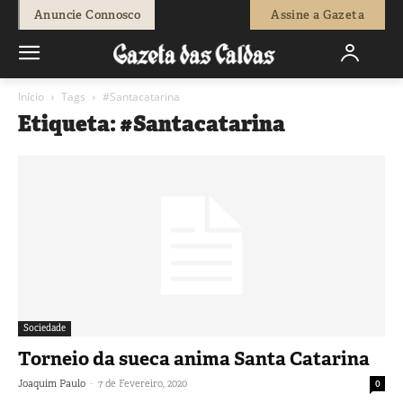
Anuncie Connosco
Assine a Gazeta
Início
Tags
#Santacatarina
Etiqueta: #Santacatarina
Sociedade
Torneio da sueca anima Santa Catarina
-
Joaquim Paulo
7 de Fevereiro, 2020
0