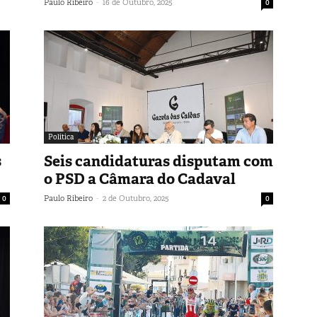
-
Paulo Ribeiro
16 de Outubro, 2025
0
Política
s
Seis candidaturas disputam com
o PSD a Câmara do Cadaval
-
0
Paulo Ribeiro
2 de Outubro, 2025
0