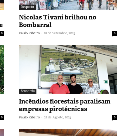
Desporto
Nicolas Tivani brilhou no
e
Bombarral
-
0
Paulo Ribeiro
18 de Setembro, 2025
0
Economia
Incêndios florestais paralisam
empresas pirotécnicas
-
0
Paulo Ribeiro
28 de Agosto, 2025
0