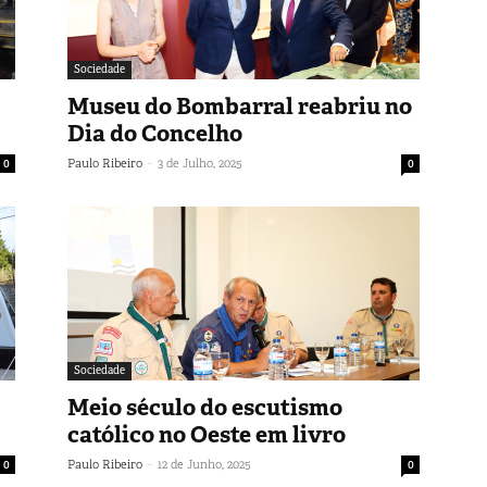
Sociedade
Museu do Bombarral reabriu no
Dia do Concelho
-
0
Paulo Ribeiro
3 de Julho, 2025
0
Sociedade
Meio século do escutismo
católico no Oeste em livro
-
0
Paulo Ribeiro
12 de Junho, 2025
0