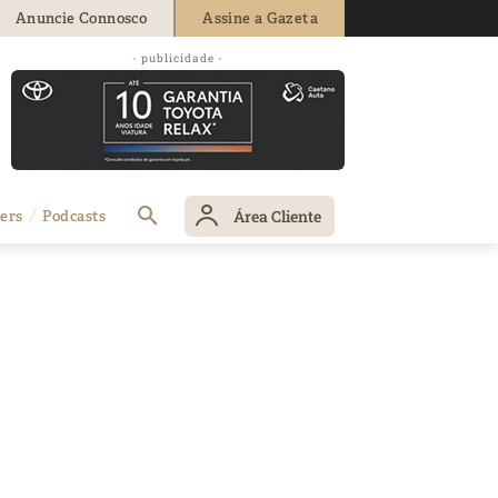
Anuncie Connosco
Assine a Gazeta
- publicidade -
Área Cliente
ers
Podcasts