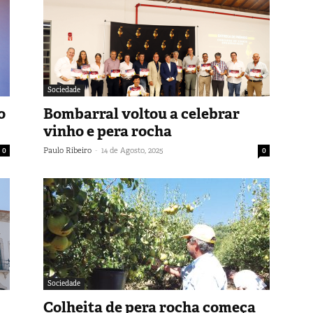
Sociedade
o
Bombarral voltou a celebrar
vinho e pera rocha
-
0
Paulo Ribeiro
14 de Agosto, 2025
0
Sociedade
Colheita de pera rocha começa