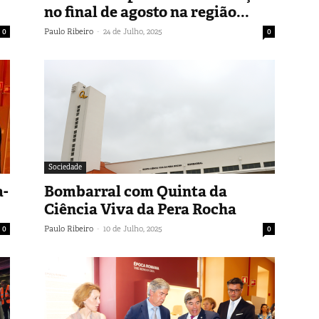
no final de agosto na região...
-
0
Paulo Ribeiro
24 de Julho, 2025
0
Sociedade
a-
Bombarral com Quinta da
Ciência Viva da Pera Rocha
-
0
Paulo Ribeiro
10 de Julho, 2025
0