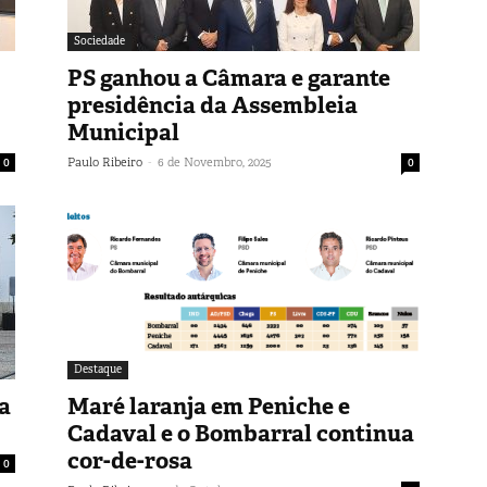
Sociedade
PS ganhou a Câmara e garante
presidência da Assembleia
Municipal
-
0
Paulo Ribeiro
6 de Novembro, 2025
0
Destaque
a
Maré laranja em Peniche e
Cadaval e o Bombarral continua
cor-de-rosa
0