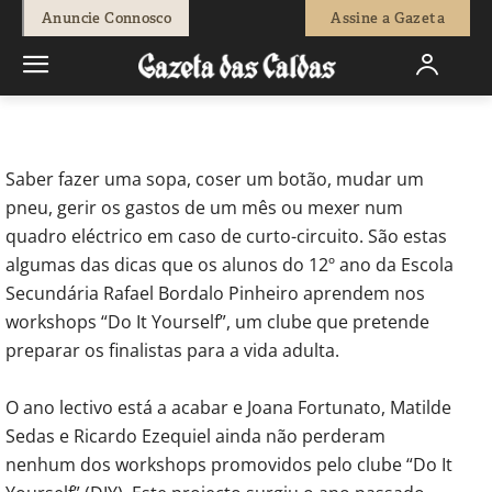
-
Beatriz Raposo
4 de Junho, 2018
1338
0
Anuncie Connosco
Assine a Gazeta
Início
Sociedade
Crianças e Jovens
És finalista e vais viver
sozinho pela primeira vez? Este é o...
Saber fazer uma sopa, coser um botão, mudar um
pneu, gerir os gastos de um mês ou mexer num
quadro eléctrico em caso de curto-circuito. São estas
algumas das dicas que os alunos do 12º ano da Escola
Secundária Rafael Bordalo Pinheiro aprendem nos
workshops “Do It Yourself”, um clube que pretende
preparar os finalistas para a vida adulta.
O ano lectivo está a acabar e Joana Fortunato, Matilde
Sedas e Ricardo Ezequiel ainda não perderam
nenhum dos workshops promovidos pelo clube “Do It