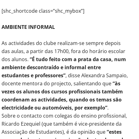
[shc_shortcode class=”shc_mybox”]
AMBIENTE INFORMAL
As actividades do clube realizam-se sempre depois
das aulas, a partir das 17h00, fora do horário escolar
dos alunos.
“É tudo feito com a prata da casa, num
ambiente descontraído e informal entre
estudantes e professores”
, disse Alexandra Sampaio,
docente mentora do projecto, salientando que
“às
vezes os alunos dos cursos profissionais também
coordenam as actividades, quando os temas são
electricidade ou automóveis, por exemplo”
.
Sobre o contacto com colegas do ensino profissional,
Ricardo Ezequiel (que também é vice-presidente da
Associação de Estudantes), é da opinião que
“estes