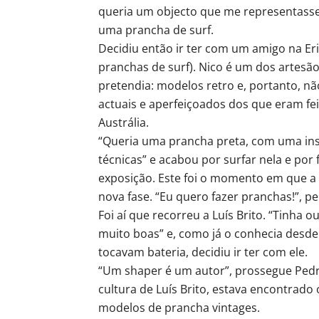
queria um objecto que me representasse”,
uma prancha de surf.
Decidiu então ir ter com um amigo na Eri
pranchas de surf). Nico é um dos artesã
pretendia: modelos retro e, portanto, n
actuais e aperfeiçoados dos que eram fei
Austrália.
“Queria uma prancha preta, com uma ins
técnicas” e acabou por surfar nela e por f
exposição. Este foi o momento em que a
nova fase. “Eu quero fazer pranchas!”, p
Foi aí que recorreu a Luís Brito. “Tinha o
muito boas” e, como já o conhecia desd
tocavam bateria, decidiu ir ter com ele.
“Um shaper é um autor”, prossegue Pedro
cultura de Luís Brito, estava encontrado
modelos de prancha vintages.