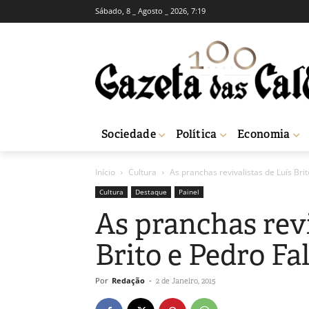
Sábado, 8 _ Agosto _ 2026, 7:19
Sociedade
Política
Economia
Início
Cultura
As pranchas revivalistas de Luís Bri
Cultura
Destaque
Painel
As pranchas revi
Brito e Pedro Fa
Por
Redação
-
2 de Janeiro, 2015