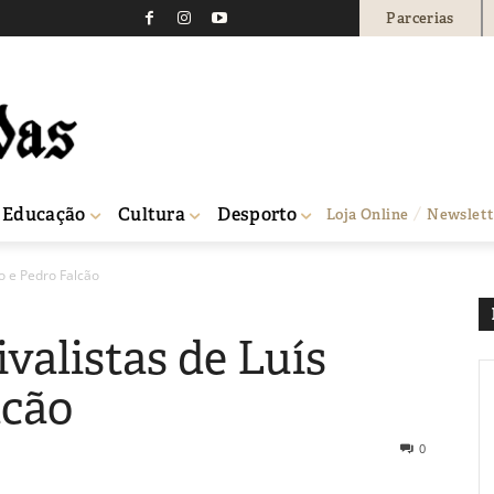
Parcerias
Educação
Cultura
Desporto
Loja Online
Newslett
to e Pedro Falcão
valistas de Luís
lcão
0