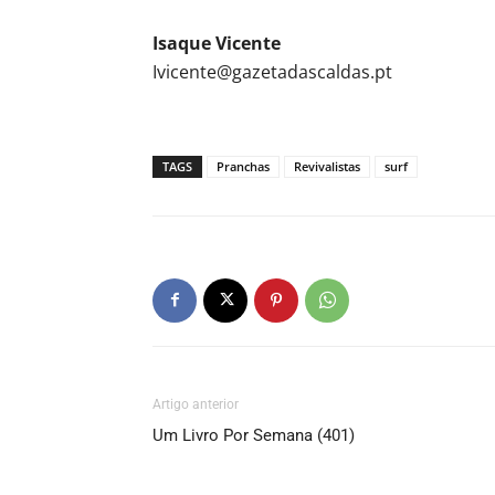
Isaque Vicente
Ivicente@gazetadascaldas.pt
TAGS
Pranchas
Revivalistas
surf
Artigo anterior
Um Livro Por Semana (401)