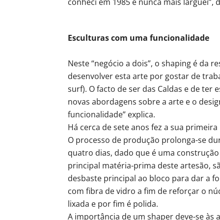
conheci em 1985 e nunca mais larguei”, d
Esculturas com uma funcionalidade
Neste “negócio a dois”, o shaping é da r
desenvolver esta arte por gostar de tr
surf). O facto de ser das Caldas e de t
novas abordagens sobre a arte e o desi
funcionalidade” explica.
Há cerca de sete anos fez a sua primeir
O processo de produção prolonga-se dura
quatro dias, dado que é uma construção f
principal matéria-prima deste artesão,
desbaste principal ao bloco para dar a f
com fibra de vidro a fim de reforçar o n
lixada e por fim é polida.
A importância de um shaper deve-se às a