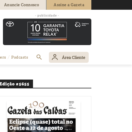
Anuncie Connosco
Assine a Gazeta
- publicidade -
Área Cliente
ers
Podcasts
Edição #5655