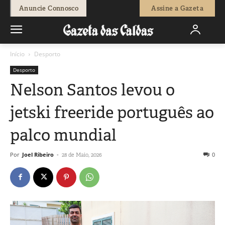
Anuncie Connosco
Assine a Gazeta
Início
Desporto
Desporto
Nelson Santos levou o
jetski freeride português ao
palco mundial
Por
Joel Ribeiro
-
0
28 de Maio, 2026