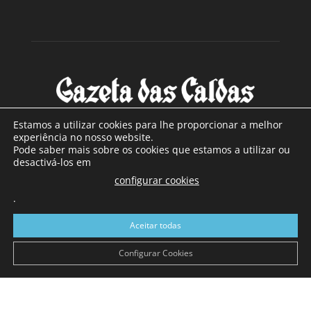
Estamos a utilizar cookies para lhe proporcionar a melhor
experiência no nosso website.
Pode saber mais sobre os cookies que estamos a utilizar ou
SOBRE NÓS
desactivá-los em
configurar cookies
Com sede nas Caldas da Rainha e mais de 90 anos de
.
existência, é o jornal regional com maior número de leitores
a sul de distrito de Leiria, com mais de 40.000 leitores por
Aceitar todas
toda a região Oeste. Jornal com distribuição em Portugal
Continental e assinatura online.
Configurar Cookies
SIGA-NOS