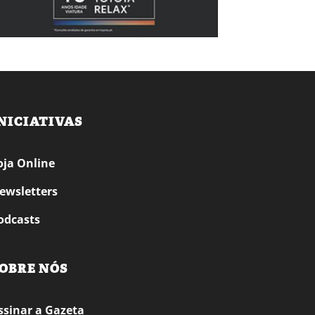
NICIATIVAS
oja Online
ewsletters
odcasts
OBRE NÓS
ssinar a Gazeta