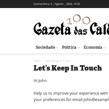
Quinta-feira, 6 _ Agosto _ 2026, 14:32
Sociedade
Política
Economia
Início
Let’s Keep In Touch
Let’s Keep In Touch
Hi
John
Help us to improve your experience with
your preferences for email
john@exampl