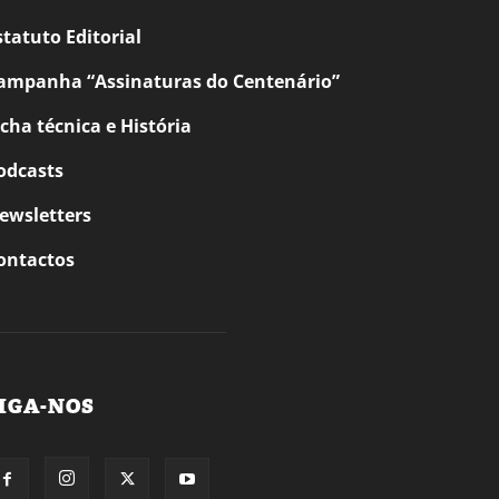
statuto Editorial
ampanha “Assinaturas do Centenário”
icha técnica e História
odcasts
ewsletters
ontactos
IGA-NOS