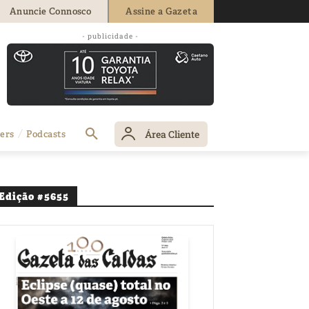
Anuncie Connosco
Assine a Gazeta
- publicidade -
Área Cliente
ers
Podcasts
Edição #5655