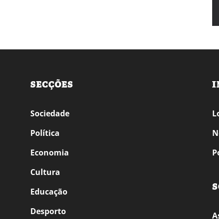
SECÇÕES
I
Sociedade
L
Política
N
Economia
P
Cultura
S
Educação
Desporto
A