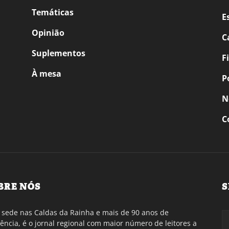
Temáticas
E
Opinião
C
Suplementos
F
À mesa
P
N
C
BRE NÓS
S
sede nas Caldas da Rainha e mais de 90 anos de
tência, é o jornal regional com maior número de leitores a