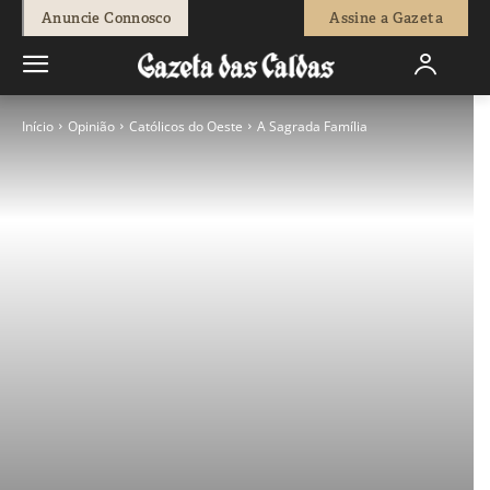
Anuncie Connosco
Assine a Gazeta
Início
Opinião
Católicos do Oeste
A Sagrada Família