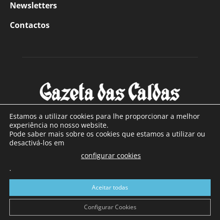
Newsletters
Contactos
Estamos a utilizar cookies para lhe proporcionar a melhor
experiência no nosso website.
Pode saber mais sobre os cookies que estamos a utilizar ou
SOBRE NÓS
desactivá-los em
configurar cookies
Com sede nas Caldas da Rainha e mais de 90 anos de
existência, é o jornal regional com maior número de leitores
.
a sul de distrito de Leiria, com mais de 40.000 leitores por
Aceitar todas
toda a região Oeste. Jornal com distribuição em Portugal
Continental e assinatura online.
Configurar Cookies