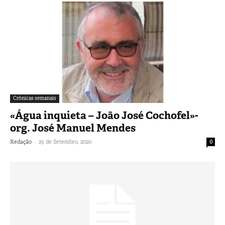
Crónicas semanais
«Água inquieta – João José Cochofel»-
org. José Manuel Mendes
-
Redação
25 de Setembro, 2020
0