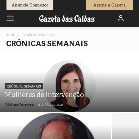
Anuncie Connosco
Assine a Gazeta
Início
Crónicas semanais
CRÓNICAS SEMANAIS
CRÓNICAS SEMANAIS
Mulheres de intervenção
Fátima Ferreira
-
8 de Março, 2024