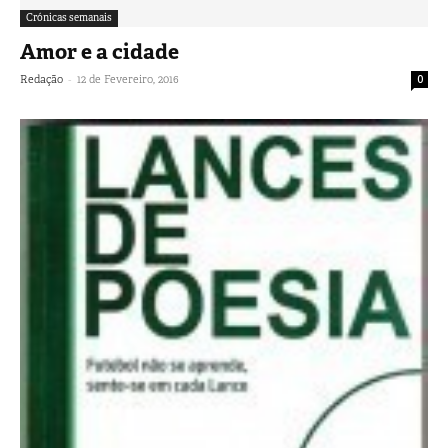
Crónicas semanais
Amor e a cidade
-
Redação
12 de Fevereiro, 2016
0