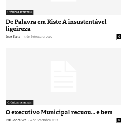
Crónicas semanais
De Palavra em Riste A insustentável
ligeireza
-
Jose Faria
4 de Setembro, 2015
0
Crónicas semanais
O executivo Municipal recuou… e bem
-
Rui Goncalves
4 de Setembro, 2015
0