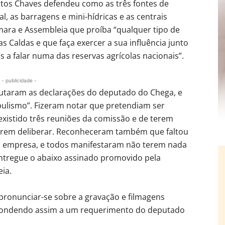
Matos Chaves defendeu como as três fontes de
al, as barragens e mini-hídricas e as centrais
mara e Assembleia que proíba “qualquer tipo de
s Caldas e que faça exercer a sua influência junto
 a falar numa das reservas agrícolas nacionais”.
- publicidade -
futaram as declarações do deputado do Chega, e
lismo”. Fizeram notar que pretendiam ser
existido três reuniões da comissão e de terem
erem deliberar. Reconheceram também que faltou
da empresa, e todos manifestaram não terem nada
 entregue o abaixo assinado promovido pela
ia.
pronunciar-se sobre a gravação e filmagens
pondendo assim a um requerimento do deputado