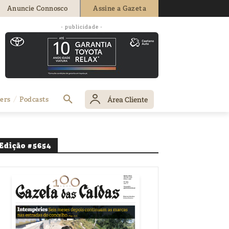
Anuncie Connosco
Assine a Gazeta
- publicidade -
Área Cliente
ers
Podcasts
Edição #5654