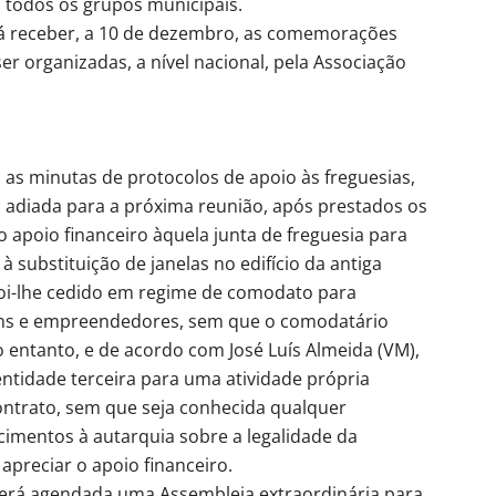
 todos os grupos municipais.
rá receber, a 10 de dezembro, as comemorações
er organizadas, a nível nacional, pela Associação
as minutas de protocolos de apoio às freguesias,
i adiada para a próxima reunião, após prestados os
 apoio financeiro àquela junta de freguesia para
 substituição de janelas no edifício da antiga
 foi-lhe cedido em regime de comodato para
vens e empreendedores, sem que o comodatário
 entanto, e de acordo com José Luís Almeida (VM),
 entidade terceira para uma atividade própria
ontrato, sem que seja conhecida qualquer
cimentos à autarquia sobre a legalidade da
preciar o apoio financeiro.
 será agendada uma Assembleia extraordinária para