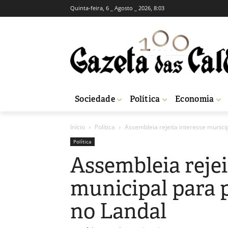
Quinta-feira, 6 _ Agosto _ 2026, 8:03
Sociedade
Política
Economia
Início
Política
Assembleia rejeita interesse municip
Política
Assembleia rejei
municipal para p
no Landal