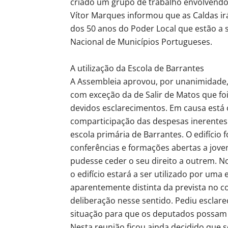
criado um grupo de trabalho envolvendo
Vítor Marques informou que as Caldas i
dos 50 anos do Poder Local que estão a s
Nacional de Municípios Portugueses.
A utilização da Escola de Barrantes
A Assembleia aprovou, por unanimidade, 
com exceção da de Salir de Matos que fo
devidos esclarecimentos. Em causa está o
comparticipação das despesas inerentes à
escola primária de Barrantes. O edifício
conferências e formações abertas a jo
pudesse ceder o seu direito a outrem. No
o edifício estará a ser utilizado por uma
aparentemente distinta da prevista no c
deliberação nesse sentido. Pediu esclare
situação para que os deputados possam a
Nesta reunião ficou ainda decidido que