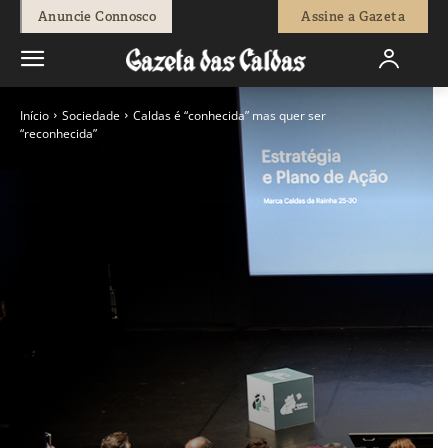
Anuncie Connosco
Assine a Gazeta
Início
Sociedade
Caldas é “conhecida” mas quer ser
“reconhecida”