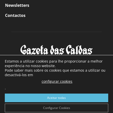
Newsletters
Contactos
Estamos a utilizar cookies para lhe proporcionar a melhor
experiência no nosso website.
Pode saber mais sobre os cookies que estamos a utilizar ou
SOBRE NÓS
desactivá-los em
configurar cookies
Com sede nas Caldas da Rainha e mais de 90 anos de
.
existência, é o jornal regional com maior número de leitores
a sul de distrito de Leiria, com mais de 40.000 leitores por
Aceitar todas
toda a região Oeste. Jornal com distribuição em Portugal
Continental e assinatura online.
Configurar Cookies