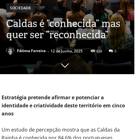
SOCIEDADE
Caldas é “conhecida” mas
quer ser “reconhecida”
-
Fátima Ferreira
12 de Junho, 2025
628
0
Estratégia pretende afirmar e potenciar a
identidade e criatividade deste território em cinco
anos
Um estudo de percepção mostra que as Caldas da
Rainha é conhecida por 84,6% dos portugueses.