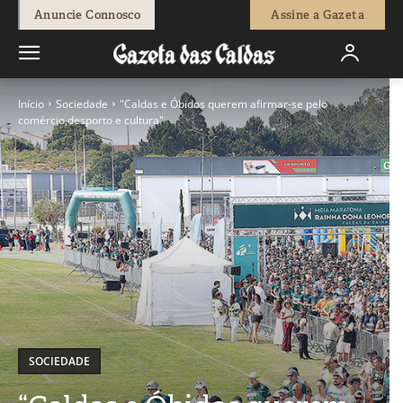
Anuncie Connosco
Assine a Gazeta
Início
Sociedade
"Caldas e Óbidos querem afirmar-se pelo
comércio,desporto e cultura"
SOCIEDADE