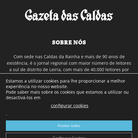
SOBRE NÓS
Com sede nas Caldas da Rainha e mais de 90 anos de
existência, é o jornal regional com maior número de leitores
a sul de distrito de Leiria, com mais de 40.000 leitores por
toda a região Oeste. Jornal com distribuição em Portugal
Estamos a utilizar cookies para lhe proporcionar a melhor
Continental e assinatura online.
experiência no nosso website.
Pode saber mais sobre os cookies que estamos a utilizar ou
desactivá-los em
SIGA-NOS
configurar cookies
.
Aceitar todas
Configurar Cookies