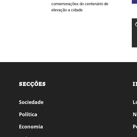
comemorações do centenário de
elevação a cidade
SECÇÕES
I
Sociedade
L
Política
N
Economia
P