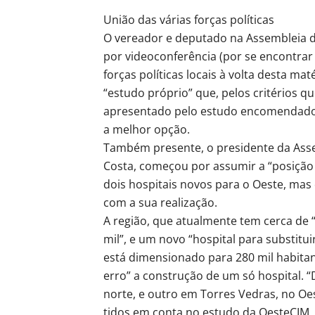
União das várias forças políticas
O vereador e deputado na Assembleia da
por videoconferência (por se encontrar 
forças políticas locais à volta desta m
“estudo próprio” que, pelos critérios q
apresentado pelo estudo encomendado
a melhor opção.
Também presente, o presidente da Asse
Costa, começou por assumir a “posição 
dois hospitais novos para o Oeste, mas 
com a sua realização.
A região, que atualmente tem cerca de “
mil”, e um novo “hospital para substitui
está dimensionado para 280 mil habitan
erro” a construção de um só hospital. 
norte, e outro em Torres Vedras, no Oes
tidos em conta no estudo da OesteCIM, 