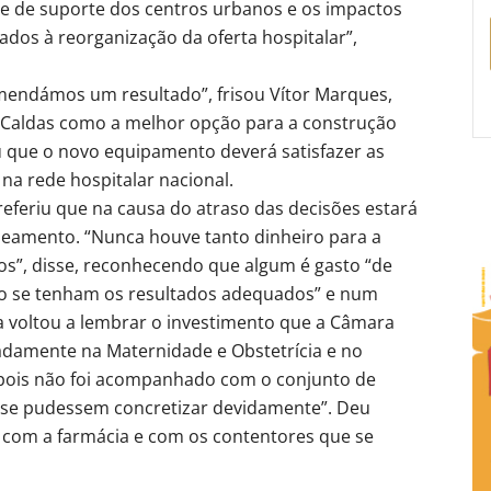
de de suporte dos centros urbanos e os impactos
iados à reorganização da oferta hospitalar”,
ndámos um resultado”, frisou Vítor Marques,
s Caldas como a melhor opção para a construção
u que o novo equipamento deverá satisfazer as
a rede hospitalar nacional.
referiu que na causa do atraso das decisões estará
aneamento. “Nunca houve tanto dinheiro para a
s”, disse, reconhecendo que algum é gasto “de
ão se tenham os resultados adequados” e num
a voltou a lembrar o investimento que a Câmara
adamente na Maternidade e Obstetrícia e no
epois não foi acompanhado com o conjunto de
s se pudessem concretizar devidamente”. Deu
 com a farmácia e com os contentores que se