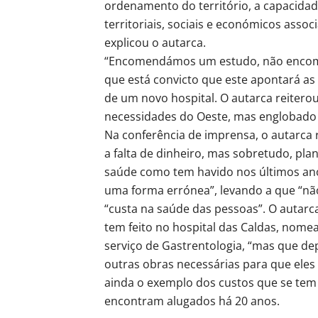
ordenamento do território, a capacida
territoriais, sociais e económicos assoc
explicou o autarca.
“Encomendámos um estudo, não encome
que está convicto que este apontará a
de um novo hospital. O autarca reitero
necessidades do Oeste, mas englobado n
Na conferência de imprensa, o autarca 
a falta de dinheiro, mas sobretudo, pl
saúde como tem havido nos últimos ano
uma forma errónea”, levando a que “n
“custa na saúde das pessoas”. O autarc
tem feito no hospital das Caldas, nome
serviço de Gastrentologia, “mas que d
outras obras necessárias para que ele
ainda o exemplo dos custos que se tem
encontram alugados há 20 anos.