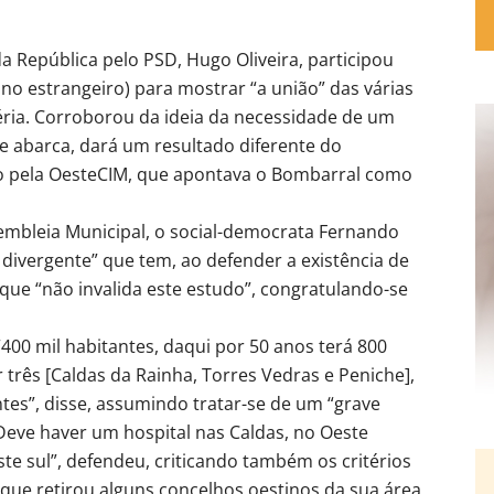
 República pelo PSD, Hugo Oliveira, participou
no estrangeiro) para mostrar “a união” das várias
atéria. Corroborou da ideia da necessidade de um
ue abarca, dará um resultado diferente do
 pela OesteCIM, que apontava o Bombarral como
mbleia Municipal, o social-democrata Fernando
divergente” que tem, ao defender a existência de
que “não invalida este estudo”, congratulando-se
400 mil habitantes, daqui por 50 anos terá 800
r três [Caldas da Rainha, Torres Vedras e Peniche],
tes”, disse, assumindo tratar-se de um “grave
“Deve haver um hospital nas Caldas, no Oeste
te sul”, defendeu, criticando também os critérios
que retirou alguns concelhos oestinos da sua área