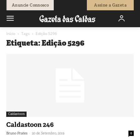
Anuncie Connosco
Assine a Gazeta
Início
Tags
Edição 5296
Etiqueta: Edição 5296
Caldastoon
Caldastoon 246
-
Bruno Prates
20 de Setembro, 2019
0