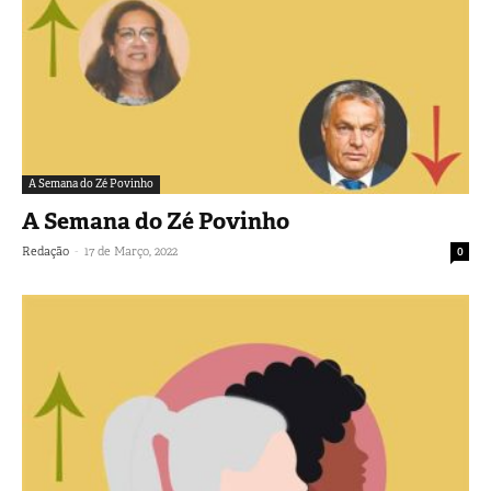
A Semana do Zé Povinho
A Semana do Zé Povinho
-
Redação
17 de Março, 2022
0