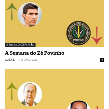
A Semana do Zé Povinho
A Semana do Zé Povinho
-
Redação
7 de Abril, 2022
0