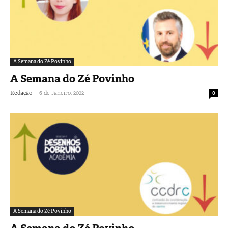
A Semana do Zé Povinho
A Semana do Zé Povinho
-
Redação
6 de Janeiro, 2022
0
A Semana do Zé Povinho