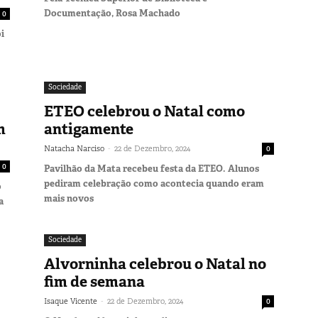
Documentação, Rosa Machado
0
i
Sociedade
ETEO celebrou o Natal como
m
antigamente
-
Natacha Narciso
22 de Dezembro, 2024
0
0
Pavilhão da Mata recebeu festa da ETEO. Alunos
pediram celebração como acontecia quando eram
o
mais novos
a
Sociedade
Alvorninha celebrou o Natal no
fim de semana
-
Isaque Vicente
22 de Dezembro, 2024
0