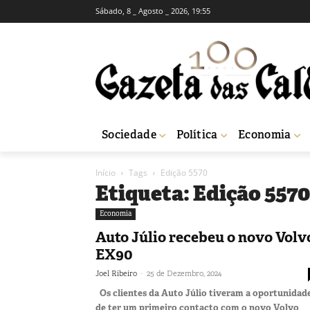
Sábado, 8 _ Agosto _ 2026, 19:55
Sociedade
Política
Economia
Início
Tags
Edição 5570
Etiqueta: Edição 5570
Economia
Auto Júlio recebeu o novo Volv
EX90
-
Joel Ribeiro
25 de Dezembro, 2024
Os clientes da Auto Júlio tiveram a oportunidad
de ter um primeiro contacto com o novo Volvo