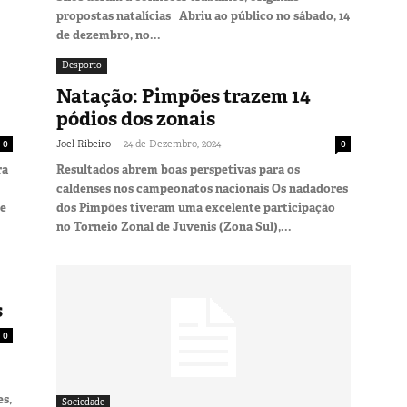
propostas natalícias Abriu ao público no sábado, 14
de dezembro, no...
Desporto
Natação: Pimpões trazem 14
pódios dos zonais
-
0
Joel Ribeiro
24 de Dezembro, 2024
0
ra
Resultados abrem boas perspetivas para os
caldenses nos campeonatos nacionais Os nadadores
se
dos Pimpões tiveram uma excelente participação
no Torneio Zonal de Juvenis (Zona Sul),...
s
0
s,
Sociedade