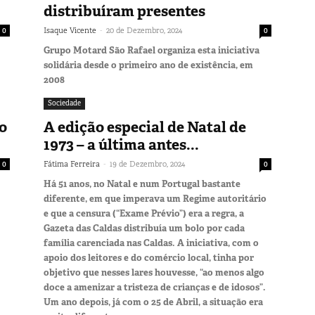
distribuíram presentes
-
0
Isaque Vicente
20 de Dezembro, 2024
0
Grupo Motard São Rafael organiza esta iniciativa
solidária desde o primeiro ano de existência, em
2008
Sociedade
o
A edição especial de Natal de
1973 – a última antes...
-
0
Fátima Ferreira
19 de Dezembro, 2024
0
Há 51 anos, no Natal e num Portugal bastante
diferente, em que imperava um Regime autoritário
e que a censura (“Exame Prévio”) era a regra, a
Gazeta das Caldas distribuía um bolo por cada
família carenciada nas Caldas. A iniciativa, com o
apoio dos leitores e do comércio local, tinha por
objetivo que nesses lares houvesse, “ao menos algo
doce a amenizar a tristeza de crianças e de idosos”.
Um ano depois, já com o 25 de Abril, a situação era