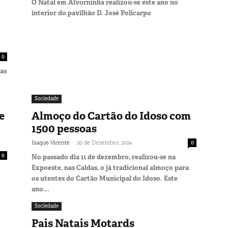
O Natal em Alvorninha realizou-se este ano no
interior do pavilhão D. José Policarpo
0
das
Sociedade
e
Almoço do Cartão do Idoso com
1500 pessoas
-
Isaque Vicente
20 de Dezembro, 2024
0
0
No passado dia 11 de dezembro, realizou-se na
Expoeste, nas Caldas, o já tradicional almoço para
os utentes do Cartão Municipal do Idoso. Este
ano...
Sociedade
Pais Natais Motards