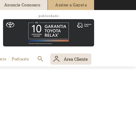
Anuncie Connosco
Assine a Gazeta
- publicidade -
Área Cliente
ers
Podcasts