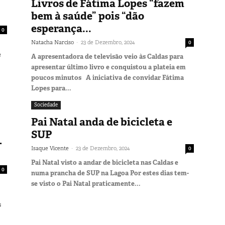
Livros de Fátima Lopes “fazem
bem à saúde” pois “dão
esperança...
0
-
Natacha Narciso
23 de Dezembro, 2024
0
e
A apresentadora de televisão veio às Caldas para
apresentar último livro e conquistou a plateia em
poucos minutos A iniciativa de convidar Fátima
Lopes para...
Sociedade
Pai Natal anda de bicicleta e
SUP
-
-
Isaque Vicente
23 de Dezembro, 2024
0
Pai Natal visto a andar de bicicleta nas Caldas e
0
numa prancha de SUP na Lagoa Por estes dias tem-
se visto o Pai Natal praticamente...
s