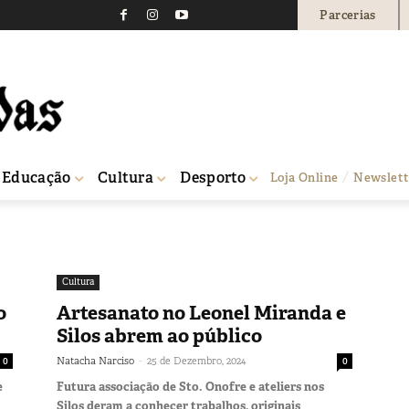
Parcerias
Educação
Cultura
Desporto
Loja Online
Newslett
Cultura
o
Artesanato no Leonel Miranda e
Silos abrem ao público
-
0
Natacha Narciso
25 de Dezembro, 2024
0
e
Futura associação de Sto. Onofre e ateliers nos
Silos deram a conhecer trabalhos, originais