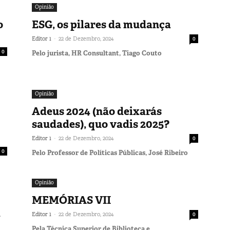
Opinião
o
ESG, os pilares da mudança
-
Editor 1
22 de Dezembro, 2024
0
0
Pelo jurista, HR Consultant, Tiago Couto
Opinião
Adeus 2024 (não deixarás
saudades), quo vadis 2025?
-
Editor 1
22 de Dezembro, 2024
0
0
Pelo Professor de Políticas Públicas, José Ribeiro
Opinião
MEMÓRIAS VII
a
-
Editor 1
22 de Dezembro, 2024
0
Pela Técnica Superior de Biblioteca e