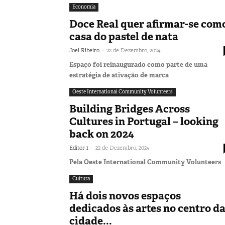
Economia
Doce Real quer afirmar-se com
casa do pastel de nata
-
Joel Ribeiro
22 de Dezembro, 2024
Espaço foi reinaugurado como parte de uma
estratégia de ativação de marca
Oeste International Community Volunteers
Building Bridges Across
Cultures in Portugal – looking
back on 2024
-
Editor 1
22 de Dezembro, 2024
Pela Oeste International Community Volunteers
Cultura
Há dois novos espaços
dedicados às artes no centro d
cidade...