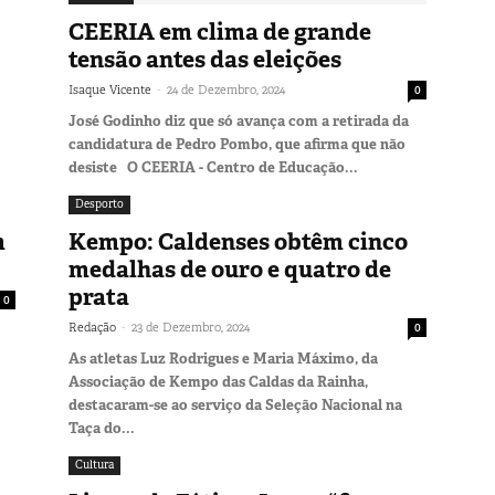
CEERIA em clima de grande
tensão antes das eleições
-
Isaque Vicente
24 de Dezembro, 2024
0
José Godinho diz que só avança com a retirada da
candidatura de Pedro Pombo, que afirma que não
desiste O CEERIA - Centro de Educação...
Desporto
m
Kempo: Caldenses obtêm cinco
medalhas de ouro e quatro de
prata
0
-
Redação
23 de Dezembro, 2024
0
As atletas Luz Rodrigues e Maria Máximo, da
Associação de Kempo das Caldas da Rainha,
destacaram-se ao serviço da Seleção Nacional na
Taça do...
Cultura