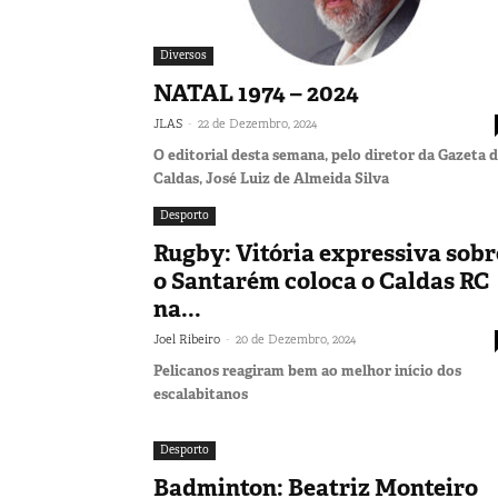
Diversos
NATAL 1974 – 2024
-
JLAS
22 de Dezembro, 2024
O editorial desta semana, pelo diretor da Gazeta 
Caldas, José Luiz de Almeida Silva
Desporto
Rugby: Vitória expressiva sobr
o Santarém coloca o Caldas RC
na...
-
Joel Ribeiro
20 de Dezembro, 2024
Pelicanos reagiram bem ao melhor início dos
escalabitanos
Desporto
Badminton: Beatriz Monteiro