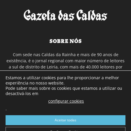
SOBRE NÓS
Com sede nas Caldas da Rainha e mais de 90 anos de
existência, é o jornal regional com maior número de leitores
a sul de distrito de Leiria, com mais de 40.000 leitores por
toda a região Oeste. Jornal com distribuição em Portugal
Estamos a utilizar cookies para lhe proporcionar a melhor
Continental e assinatura online.
experiência no nosso website.
Pode saber mais sobre os cookies que estamos a utilizar ou
desactivá-los em
SIGA-NOS
configurar cookies
.
Aceitar todas