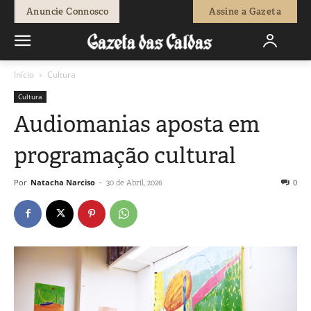
Anuncie Connosco
Assine a Gazeta
Início
Cultura
Cultura
Audiomanias aposta em
programação cultural
Por
Natacha Narciso
-
0
30 de Abril, 2026