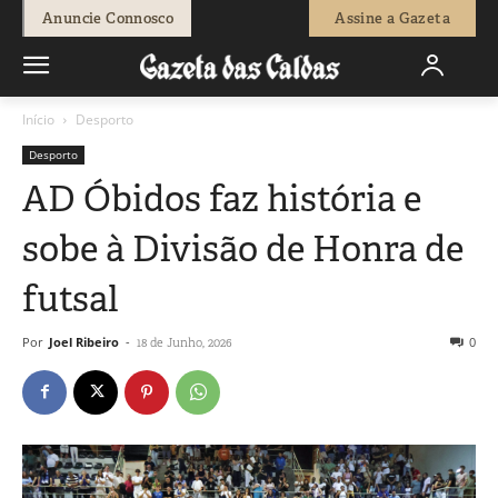
Anuncie Connosco
Assine a Gazeta
Início
Desporto
Desporto
AD Óbidos faz história e
sobe à Divisão de Honra de
futsal
Por
Joel Ribeiro
-
0
18 de Junho, 2026