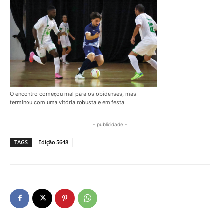
O encontro começou mal para os obidenses, mas
terminou com uma vitória robusta e em festa
- publicidade -
TAGS
Edição 5648