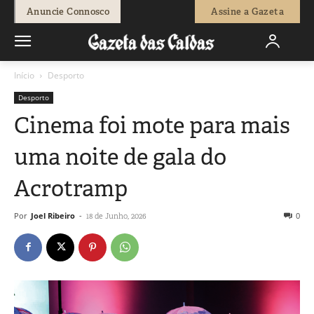
Anuncie Connosco
Assine a Gazeta
Início
Desporto
Desporto
Cinema foi mote para mais
uma noite de gala do
Acrotramp
Por
Joel Ribeiro
-
0
18 de Junho, 2026