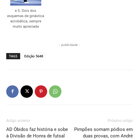
e 5. Dois dos
esquemas de ginástica
acrobática, sempre
muito apreciada
- publicidade -
TAGS
Edição 5648
Artigo anterior
Próximo artigo
AD Óbidos faz história e sobe
Pimpões somam pódios em
à Divisão de Honra de futsal
duas provas, com André