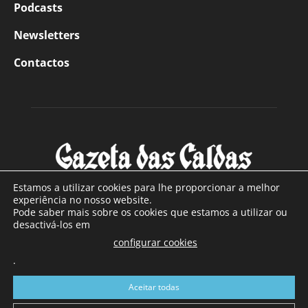
Podcasts
Newsletters
Contactos
Estamos a utilizar cookies para lhe proporcionar a melhor
experiência no nosso website.
Pode saber mais sobre os cookies que estamos a utilizar ou
SOBRE NÓS
desactivá-los em
configurar cookies
Com sede nas Caldas da Rainha e mais de 90 anos de
.
existência, é o jornal regional com maior número de leitores
a sul de distrito de Leiria, com mais de 40.000 leitores por
Aceitar todas
toda a região Oeste. Jornal com distribuição em Portugal
Continental e assinatura online.