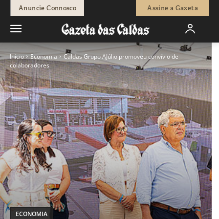
Anuncie Connosco
Assine a Gazeta
Início
Economia
Caldas Grupo AJúlio promoveu convívio de
colaboradores
ECONOMIA