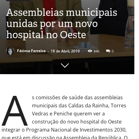
Assembleias municipais
unidas por um novo
hospital no Oeste
-
Fátima Ferreira
18 de Abril, 2019
846
0
A
s comissões de saúde das assembleias
municipais das Caldas da Rainha, Torres
Vedras e Peniche querem ver a
construção do novo hospital do Oeste
integrar o Programa Nacional de Investimentos 2030,
que está em discussão na Assembleia da República. O