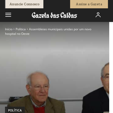
Anuncie Connosco
Assine a Gazeta
Início
Política
Assembleias municipais unidas por um novo
hospital no Oeste
POLÍTICA