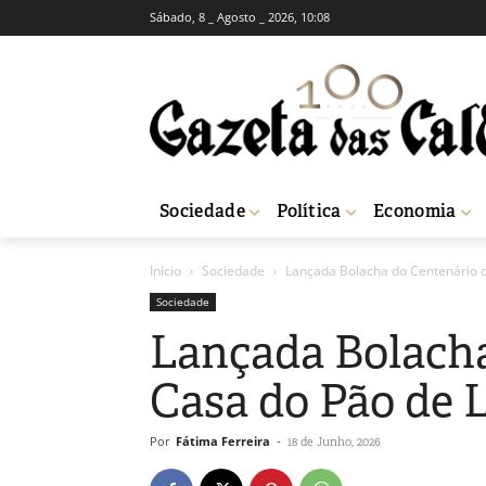
Sábado, 8 _ Agosto _ 2026, 10:08
Sociedade
Política
Economia
Início
Sociedade
Lançada Bolacha do Centenário d
Sociedade
Lançada Bolacha
Casa do Pão de L
Por
Fátima Ferreira
-
18 de Junho, 2026