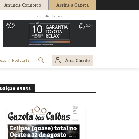
Anuncie Connosco
Assine a Gazeta
- publicidade -
Área Cliente
ers
Podcasts
Edição #5655