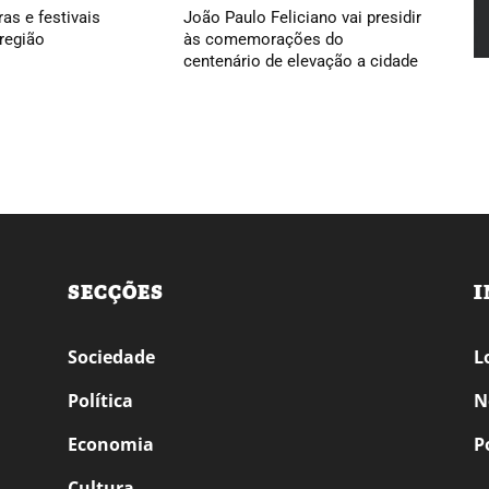
ras e festivais
João Paulo Feliciano vai presidir
região
às comemorações do
centenário de elevação a cidade
SECÇÕES
I
Sociedade
L
Política
N
Economia
P
Cultura