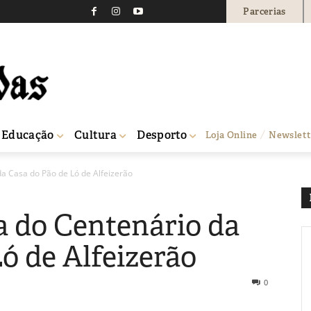
Parcerias
Educação
Cultura
Desporto
Loja Online
Newslett
a Casa do Pão de Ló de Alfeizerão
 do Centenário da
ó de Alfeizerão
0