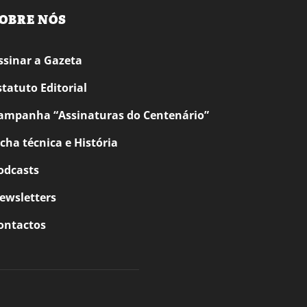
OBRE NÓS
ssinar a Gazeta
statuto Editorial
ampanha “Assinaturas do Centenário”
icha técnica e História
odcasts
ewsletters
ontactos