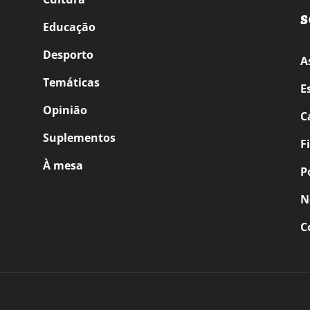
S
Educação
Desporto
A
Temáticas
E
Opinião
C
Suplementos
F
À mesa
P
N
C