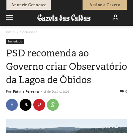
Anuncie Connosco
Assine a Gazeta
Início
Sociedade
Sociedade
PSD recomenda ao
Governo criar Observatório
da Lagoa de Óbidos
Por
Fátima Ferreira
-
0
18 de Junho, 2026