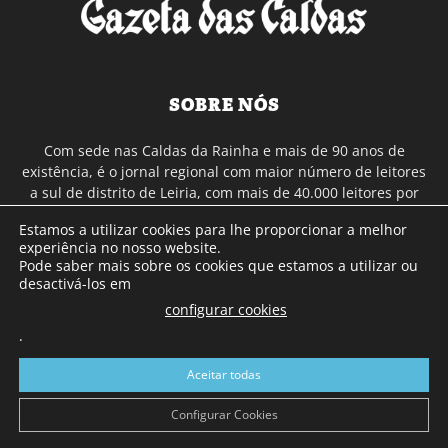
SOBRE NÓS
Com sede nas Caldas da Rainha e mais de 90 anos de
existência, é o jornal regional com maior número de leitores
a sul de distrito de Leiria, com mais de 40.000 leitores por
toda a região Oeste. Jornal com distribuição em Portugal
Estamos a utilizar cookies para lhe proporcionar a melhor
Continental e assinatura online.
experiência no nosso website.
Pode saber mais sobre os cookies que estamos a utilizar ou
desactivá-los em
SIGA-NOS
configurar cookies
.
Aceitar todas
Configurar Cookies
© Gazeta das Caldas - 2026