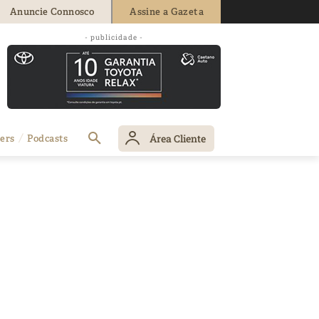
Anuncie Connosco
Assine a Gazeta
- publicidade -
Área Cliente
ers
Podcasts