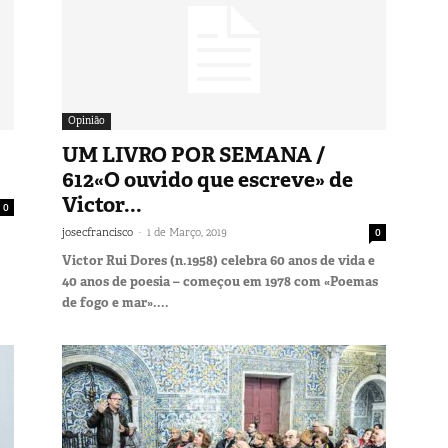
Opinião
UM LIVRO POR SEMANA /
612«O ouvido que escreve» de
Victor...
0
-
josecfrancisco
1 de Março, 2019
0
Victor Rui Dores (n.1958) celebra 60 anos de vida e
40 anos de poesia – começou em 1978 com «Poemas
de fogo e mar»....