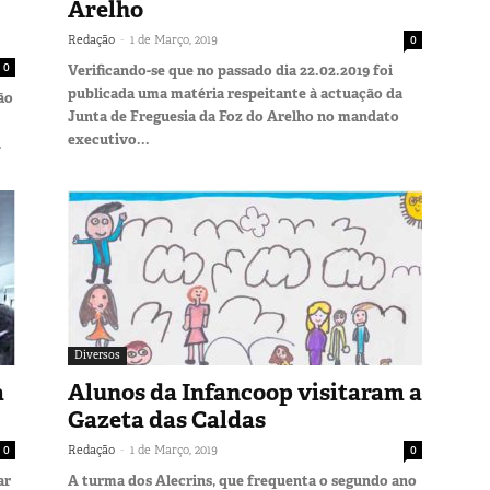
Arelho
-
Redação
1 de Março, 2019
0
0
Verificando-se que no passado dia 22.02.2019 foi
publicada uma matéria respeitante à actuação da
ão
Junta de Freguesia da Foz do Arelho no mandato
executivo...
.
Diversos
a
Alunos da Infancoop visitaram a
Gazeta das Caldas
-
0
Redação
1 de Março, 2019
0
ar
A turma dos Alecrins, que frequenta o segundo ano