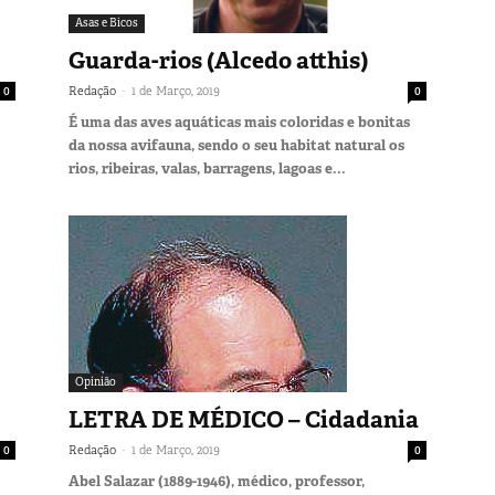
Asas e Bicos
Guarda-rios (Alcedo atthis)
-
0
Redação
1 de Março, 2019
0
É uma das aves aquáticas mais coloridas e bonitas
da nossa avifauna, sendo o seu habitat natural os
rios, ribeiras, valas, barragens, lagoas e...
Opinião
LETRA DE MÉDICO – Cidadania
-
0
Redação
1 de Março, 2019
0
Abel Salazar (1889-1946), médico, professor,