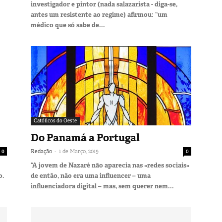
investigador e pintor (nada salazarista - diga-se,
antes um resistente ao regime) afirmou: “um
médico que só sabe de...
Católicos do Oeste
Do Panamá a Portugal
-
0
Redação
1 de Março, 2019
0
“A jovem de Nazaré não aparecia nas «redes sociais»
o.
de então, não era uma influencer – uma
influenciadora digital – mas, sem querer nem...