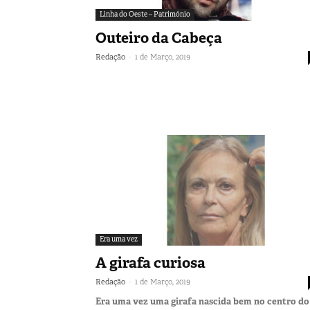
Linha do Oeste – Património
Outeiro da Cabeça
-
Redação
1 de Março, 2019
Era uma vez
A girafa curiosa
-
Redação
1 de Março, 2019
Era uma vez uma girafa nascida bem no centro do