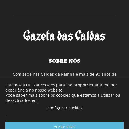
SOBRE NÓS
Com sede nas Caldas da Rainha e mais de 90 anos de
existência, é o jornal regional com maior número de leitores
Estamos a utilizar cookies para lhe proporcionar a melhor
a sul de distrito de Leiria, com mais de 40.000 leitores por
experiência no nosso website.
toda a região Oeste. Jornal com distribuição em Portugal
Pode saber mais sobre os cookies que estamos a utilizar ou
Continental e assinatura online.
desactivá-los em
configurar cookies
.
SIGA-NOS
Aceitar todas