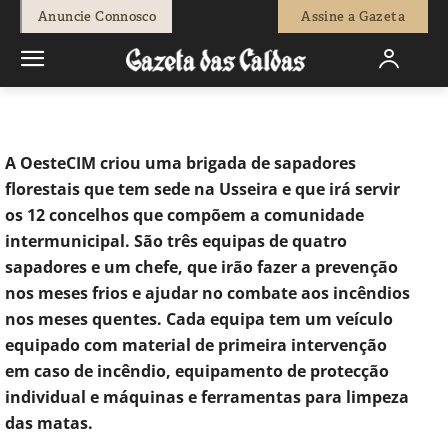
-
Isaque Vicente
1 de Março, 2019
1897
0
Anuncie Connosco
Assine a Gazeta
Início
Sociedade
OesteCIM cria a primeira brigada de sapadores
intermunicipal do país
A OesteCIM criou uma brigada de sapadores
florestais que tem sede na Usseira e que irá servir
os 12 concelhos que compõem a comunidade
intermunicipal. São três equipas de quatro
sapadores e um chefe, que irão fazer a prevenção
nos meses frios e ajudar no combate aos incêndios
nos meses quentes. Cada equipa tem um veículo
equipado com material de primeira intervenção
em caso de incêndio, equipamento de protecção
individual e máquinas e ferramentas para limpeza
das matas.