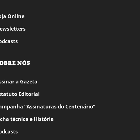
oja Online
ewsletters
odcasts
OBRE NÓS
ssinar a Gazeta
statuto Editorial
ampanha “Assinaturas do Centenário”
icha técnica e História
odcasts