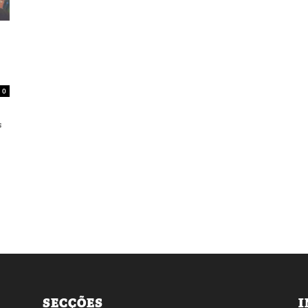
0
s
SECÇÕES
I