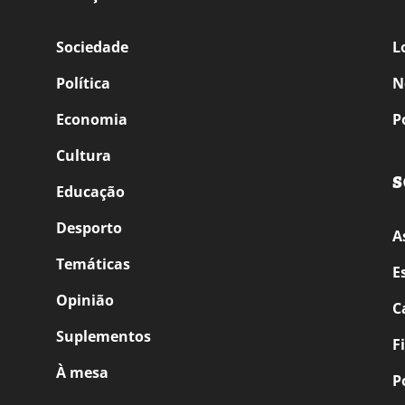
Sociedade
L
Política
N
Economia
P
Cultura
S
Educação
Desporto
A
Temáticas
E
Opinião
C
Suplementos
F
À mesa
P