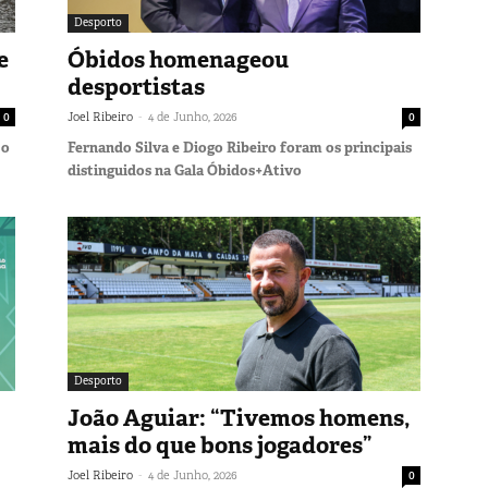
Desporto
e
Óbidos homenageou
desportistas
-
0
Joel Ribeiro
4 de Junho, 2026
0
 o
Fernando Silva e Diogo Ribeiro foram os principais
distinguidos na Gala Óbidos+Ativo
Desporto
João Aguiar: “Tivemos homens,
mais do que bons jogadores”
-
Joel Ribeiro
4 de Junho, 2026
0