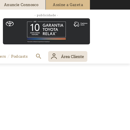
Anuncie Connosco
Assine a Gazeta
- publicidade -
Área Cliente
ers
Podcasts