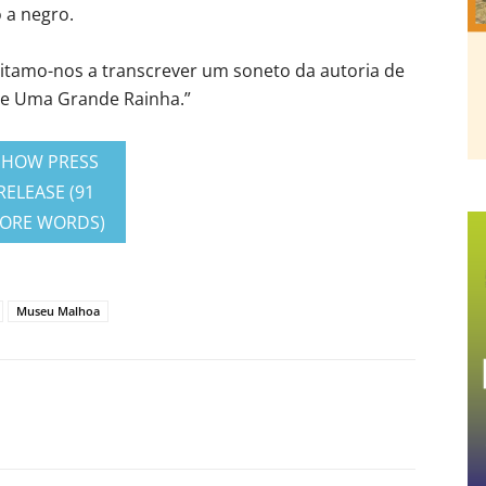
 a negro.
mitamo-nos a transcrever um soneto da autoria de
l de Uma Grande Rainha.”
SHOW PRESS
RELEASE (91
ORE WORDS)
Museu Malhoa