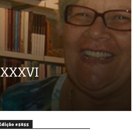
– XXXVI
Edição #5655