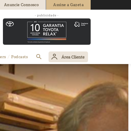
Anuncie Connosco
Assine a Gazeta
- publicidade -
Área Cliente
ers
Podcasts