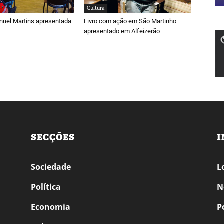
Cultura
nuel Martins apresentada
Livro com ação em São Martinho
apresentado em Alfeizerão
SECÇÕES
I
Sociedade
L
Política
N
Economia
P