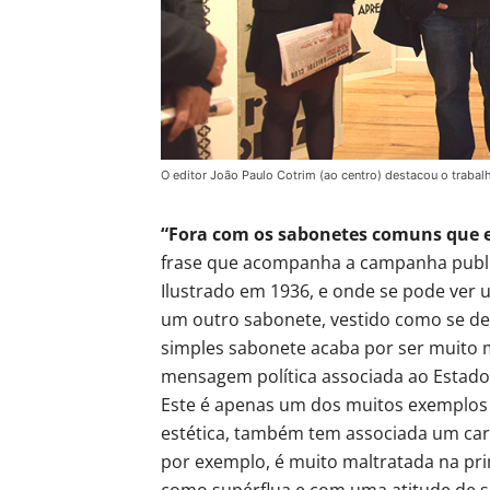
O editor João Paulo Cotrim (ao centro) destacou o trabal
“Fora com os sabonetes comuns que es
frase que acompanha a campanha public
Ilustrado em 1936, e onde se pode ver 
um outro sabonete, vestido como se de
simples sabonete acaba por ser muito 
mensagem política associada ao Estado
Este é apenas um dos muitos exemplos d
estética, também tem associada um cariz
por exemplo, é muito maltratada na pr
como supérflua e com uma atitude de s