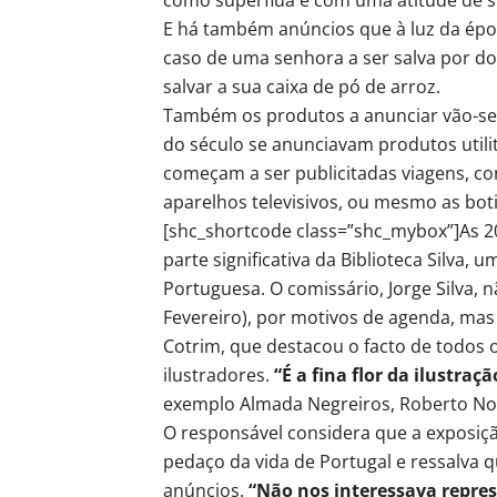
E há também anúncios que à luz da époc
caso de uma senhora a ser salva por do
salvar a sua caixa de pó de arroz.
Também os produtos a anunciar vão-se 
do século se anunciavam produtos utilit
começam a ser publicitadas viagens, co
aparelhos televisivos, ou mesmo as boti
[shc_shortcode class=”shc_mybox”]As 
parte significativa da Biblioteca Silva, 
Portuguesa. O comissário, Jorge Silva, 
Fevereiro), por motivos de agenda, mas 
Cotrim, que destacou o facto de todos
ilustradores.
“É a fina flor da ilustraç
exemplo Almada Negreiros, Roberto Nob
O responsável considera que a exposiç
pedaço da vida de Portugal e ressalva q
anúncios.
“Não nos interessava repr