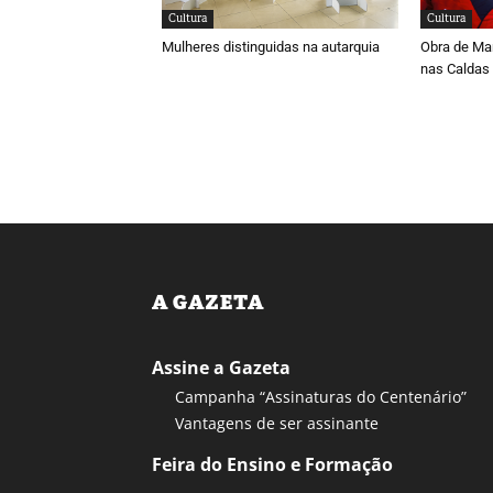
Cultura
Cultura
Mulheres distinguidas na autarquia
Obra de Ma
nas Caldas
A GAZETA
Assine a Gazeta
Campanha “Assinaturas do Centenário”
Vantagens de ser assinante
Feira do Ensino e Formação