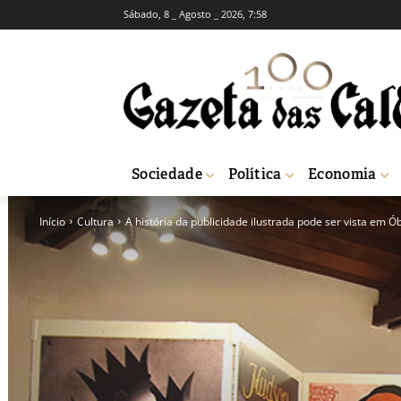
Sábado, 8 _ Agosto _ 2026, 7:58
Sociedade
Política
Economia
Início
Cultura
A história da publicidade ilustrada pode ser vista em Ó