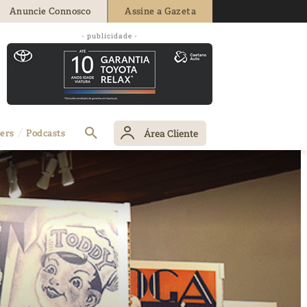
Anuncie Connosco
Assine a Gazeta
- publicidade -
Área Cliente
ers
Podcasts