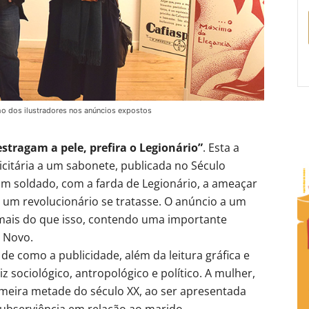
ho dos ilustradores nos anúncios expostos
tragam a pele, prefira o Legionário”
. Esta a
itária a um sabonete, publicada no Século
um soldado, com a farda de Legionário, a ameaçar
 um revolucionário se tratasse. O anúncio a um
mais do que isso, contendo uma importante
 Novo.
e como a publicidade, além da leitura gráfica e
 sociológico, antropológico e político. A mulher,
imeira metade do século XX, ao ser apresentada
ubserviência em relação ao marido.