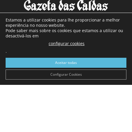
Estamos a utilizar cookies para lhe proporcionar a melhor
experiência no nosso website.
Pode saber mais sobre os cookies que estamos a utilizar ou
SOBRE NÓS
desactivá-los em
configurar cookies
Com sede nas Caldas da Rainha e mais de 90 anos de
.
existência, é o jornal regional com maior número de leitores
a sul de distrito de Leiria, com mais de 40.000 leitores por
Aceitar todas
toda a região Oeste. Jornal com distribuição em Portugal
Continental e assinatura online.
Configurar Cookies
SIGA-NOS
© Gazeta das Caldas - 2026