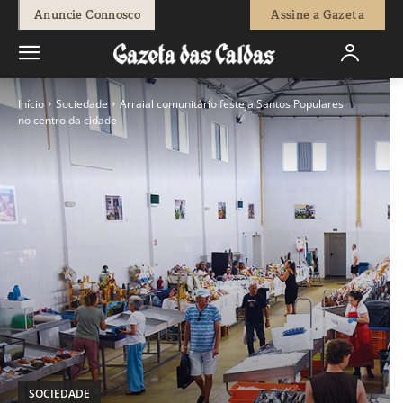
Anuncie Connosco
Assine a Gazeta
Início
Sociedade
Arraial comunitário festeja Santos Populares
no centro da cidade
SOCIEDADE