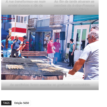
A rua transformou-se num
Ao fim da tarde atuaram as
arraial durante o dia de
marchas de A-dos-Francos
sábado
e do Monte Olivett
As sardinhas foram assadas no grelhador comunitário
TAGS
Edição 5650