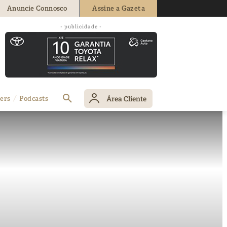
Anuncie Connosco
Assine a Gazeta
- publicidade -
Área Cliente
ers
Podcasts