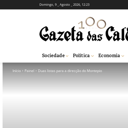
Domingo, 9 _ Agosto _ 2026, 12:23
Sociedade
Política
Economia
Início
Painel
Duas listas para a direcção do Montepio