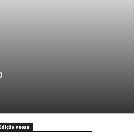
o
Edição #5655