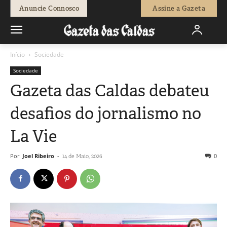
Anuncie Connosco
Assine a Gazeta
Início
Sociedade
Sociedade
Gazeta das Caldas debateu
desafios do jornalismo no
La Vie
Por
Joel Ribeiro
-
0
14 de Maio, 2026