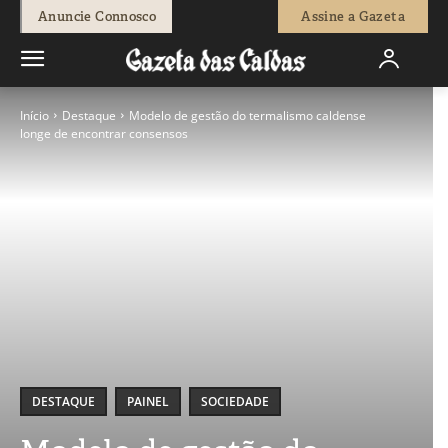
Anuncie Connosco
Assine a Gazeta
Início
Destaque
Modelo de gestão do termalismo caldense
longe de encontrar consensos
DESTAQUE
PAINEL
SOCIEDADE