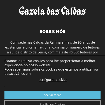
SOBRE NÓS
Com sede nas Caldas da Rainha e mais de 90 anos de
existência, é o jornal regional com maior número de leitores
a sul de distrito de Leiria, com mais de 40.000 leitores por
toda a região Oeste. Jornal com distribuição em Portugal
Estamos a utilizar cookies para lhe proporcionar a melhor
Continental e assinatura online.
experiência no nosso website.
Pode saber mais sobre os cookies que estamos a utilizar ou
desactivá-los em
SIGA-NOS
configurar cookies
.
Aceitar todas
Configurar Cookies