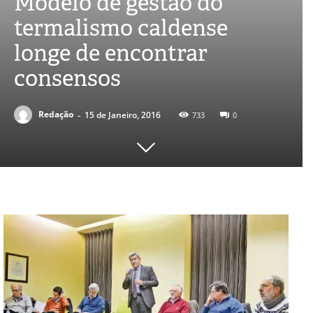
Modelo de gestão do
termalismo caldense
longe de encontrar
consensos
-
Redação
15 de Janeiro, 2016
733
0