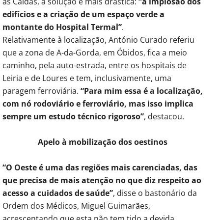
as Caldas, a solução é mais drástica:
“a implosão dos
edifícios e a criação de um espaço verde a
montante do Hospital Termal”
.
Relativamente à localização, António Curado referiu
que a zona de A-da-Gorda, em Óbidos, fica a meio
caminho, pela auto-estrada, entre os hospitais de
Leiria e de Loures e tem, inclusivamente, uma
paragem ferroviária.
“Para mim essa é a localização,
com nó rodoviário e ferroviário, mas isso implica
sempre um estudo técnico rigoroso”
, destacou.
Apelo à mobilização dos oestinos
“O Oeste é uma das regiões mais carenciadas, das
que precisa de mais atenção no que diz respeito ao
acesso a cuidados de saúde”
, disse o bastonário da
Ordem dos Médicos, Miguel Guimarães,
acrescentando que esta não tem tido a devida