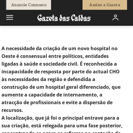
-
Fátima Ferreira
5 de Julho, 2019
1474
0
Anuncie Connosco
Assine a Gazeta
Início
Sociedade
Todos de acordo: construir um novo hospital é
um “desígnio imperativo” para...
A necessidade da criação de um novo hospital no
Oeste é consensual entre políticos, entidades
ligadas à saúde e sociedade civil. É reconhecida a
incapacidade de resposta por parte do actual CHO
às necessidades da região e defendida a
construção de um hospital geral diferenciado, que
aumente a capacidade de internamento, a
atracção de profissionais e evite a dispersão de
recursos.
A localização, que já foi o principal entrave para a
sua criação, está relegada para uma fase posterior,