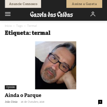
Anuncie Connosco
Assine a Gazeta
Início
Tags
Termal
Etiqueta: termal
Opinião
Ainda o Parque
-
João Diniz
26 de Outubro, 2018
0