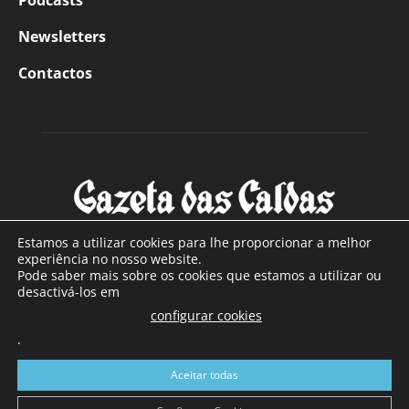
Podcasts
Newsletters
Contactos
Estamos a utilizar cookies para lhe proporcionar a melhor
experiência no nosso website.
Pode saber mais sobre os cookies que estamos a utilizar ou
SOBRE NÓS
desactivá-los em
configurar cookies
Com sede nas Caldas da Rainha e mais de 90 anos de
.
existência, é o jornal regional com maior número de leitores
a sul de distrito de Leiria, com mais de 40.000 leitores por
Aceitar todas
toda a região Oeste. Jornal com distribuição em Portugal
Continental e assinatura online.