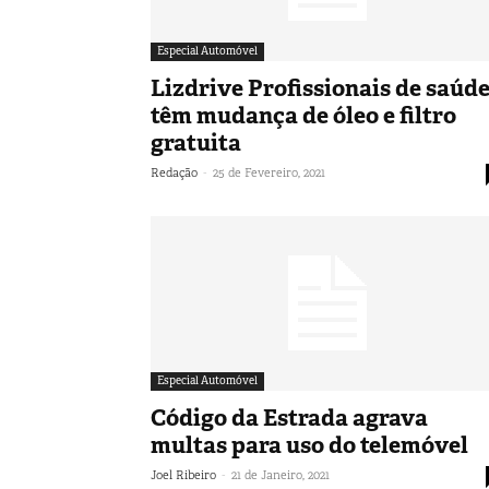
Especial Automóvel
Lizdrive Profissionais de saúd
têm mudança de óleo e filtro
gratuita
-
Redação
25 de Fevereiro, 2021
Especial Automóvel
Código da Estrada agrava
multas para uso do telemóvel
-
Joel Ribeiro
21 de Janeiro, 2021