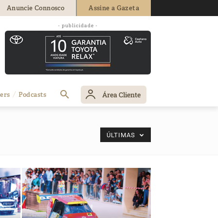
Anuncie Connosco
Assine a Gazeta
- publicidade -
Área Cliente
ers
Podcasts
ÚLTIMAS