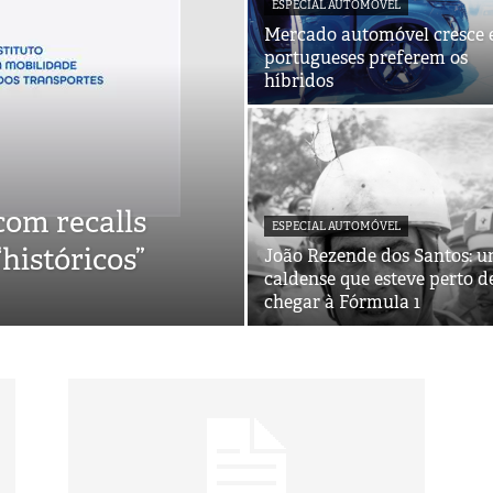
ESPECIAL AUTOMÓVEL
Mercado automóvel cresce e
portugueses preferem os
híbridos
com recalls
ESPECIAL AUTOMÓVEL
“históricos”
João Rezende dos Santos: 
caldense que esteve perto d
chegar à Fórmula 1