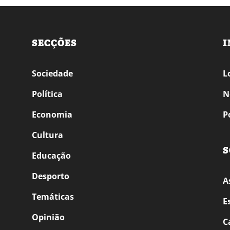
SECÇÕES
I
Sociedade
L
Política
N
Economia
P
Cultura
S
Educação
Desporto
A
Temáticas
E
Opinião
C