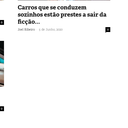
Carros que se conduzem
sozinhos estão prestes a sair da
ficção...
0
-
Joel Ribeiro
5 de Junho, 2020
0
0