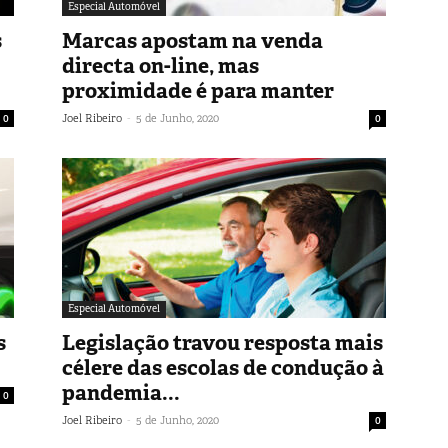
Especial Automóvel
s
Marcas apostam na venda
directa on-line, mas
proximidade é para manter
-
0
Joel Ribeiro
5 de Junho, 2020
0
Especial Automóvel
s
Legislação travou resposta mais
célere das escolas de condução à
pandemia...
0
-
Joel Ribeiro
5 de Junho, 2020
0