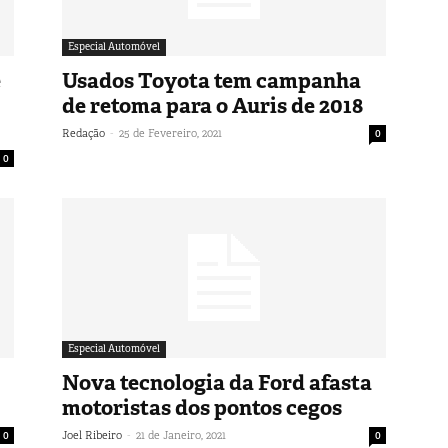
Especial Automóvel
e
Usados Toyota tem campanha
de retoma para o Auris de 2018
-
Redação
25 de Fevereiro, 2021
0
0
Especial Automóvel
Nova tecnologia da Ford afasta
motoristas dos pontos cegos
-
0
Joel Ribeiro
21 de Janeiro, 2021
0