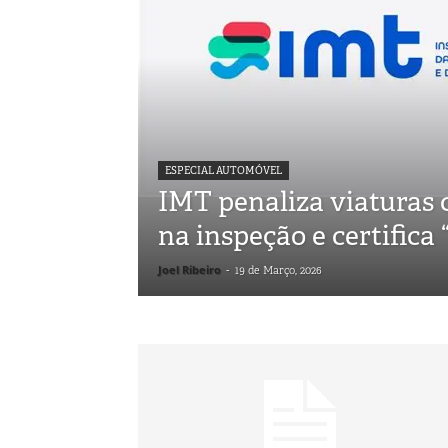
ESPECIAL AUTOMÓVEL
IMT penaliza viaturas 
na inspeção e certifica 
Joel Ribeiro
-
19 de Março, 2026