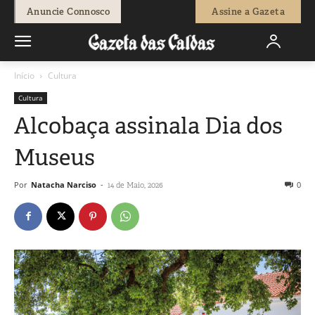
Anuncie Connosco
Assine a Gazeta
Início
Cultura
Cultura
Alcobaça assinala Dia dos
Museus
Por
Natacha Narciso
-
0
14 de Maio, 2026