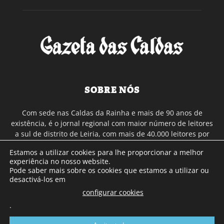
SOBRE NÓS
Com sede nas Caldas da Rainha e mais de 90 anos de
existência, é o jornal regional com maior número de leitores
a sul de distrito de Leiria, com mais de 40.000 leitores por
toda a região Oeste. Jornal com distribuição em Portugal
Estamos a utilizar cookies para lhe proporcionar a melhor
Continental e assinatura online.
experiência no nosso website.
Pode saber mais sobre os cookies que estamos a utilizar ou
desactivá-los em
SIGA-NOS
configurar cookies
.